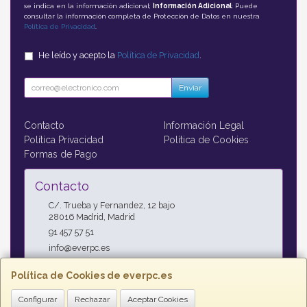
se indica en la información adicional;
Información Adicional
: Puede
consultar la información completa de Protección de Datos en nuestra
Política de Privacidad
.
He leído y acepto la
Política de Privacidad
.
Enviar
Contacto
Información Legal
Política Privacidad
Política de Cookies
Formas de Pago
Contacto
C/. Trueba y Fernandez, 12 bajo
28016
Madrid
,
Madrid
91 457 57 51
info@everpc.es
Política de Cookies de everpc.es
Horario
Configurar
Rechazar
Aceptar Cookies