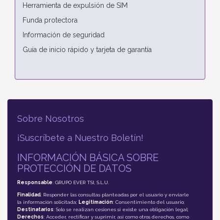
Herramienta de expulsión de SIM
Funda protectora
Información de seguridad
Guía de inicio rápido y tarjeta de garantía
Sobre Nosotros
¡Suscríbete a Nuestro Boletín!
INFORMACIÓN BÁSICA SOBRE
PROTECCIÓN DE DATOS
Responsable
: GRUPO EVER TSI, S.L.U.
Finalidad
: Responder las consultas planteadas por el usuario y enviarle
la información solicitada;
Legitimación
: Consentimiento del usuario;
Destinatarios
: Solo se realizan cesiones si existe una obligación legal;
Derechos
: Acceder, rectificar y suprimir, así como otros derechos, como