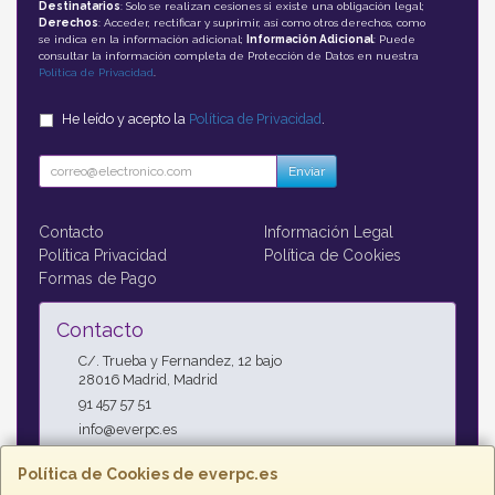
Destinatarios
: Solo se realizan cesiones si existe una obligación legal;
Derechos
: Acceder, rectificar y suprimir, así como otros derechos, como
se indica en la información adicional;
Información Adicional
: Puede
consultar la información completa de Protección de Datos en nuestra
Política de Privacidad
.
He leído y acepto la
Política de Privacidad
.
Enviar
Contacto
Información Legal
Política Privacidad
Política de Cookies
Formas de Pago
Contacto
C/. Trueba y Fernandez, 12 bajo
28016
Madrid
,
Madrid
91 457 57 51
info@everpc.es
Política de Cookies de everpc.es