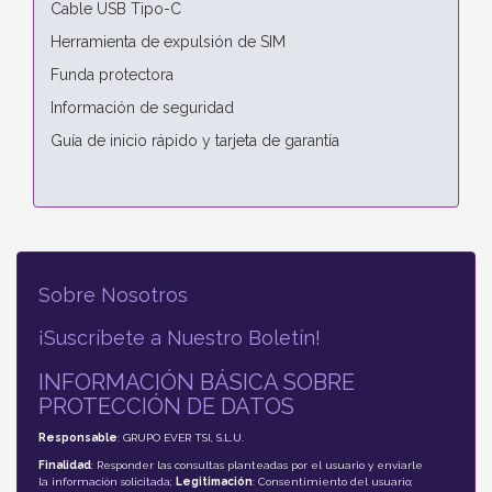
Cable USB Tipo-C
Herramienta de expulsión de SIM
Funda protectora
Información de seguridad
Guía de inicio rápido y tarjeta de garantía
Sobre Nosotros
¡Suscríbete a Nuestro Boletín!
INFORMACIÓN BÁSICA SOBRE
PROTECCIÓN DE DATOS
Responsable
: GRUPO EVER TSI, S.L.U.
Finalidad
: Responder las consultas planteadas por el usuario y enviarle
la información solicitada;
Legitimación
: Consentimiento del usuario;