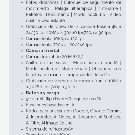
Fotos dinámicas | Enfoque de seguimiento de
movimiento | Ráfaga ultrarrápida | filmFrame |
Retratos | Documento | Modo nocturno | Vídeo
dual | Vídeo estable
Grabación de vídeo de la cámara trasera 4K a
24/30 fps 1080p a 30/60 fps720p a 30 fps
Cámara lenta: 1080p a 120 fps
Cámara lenta: 720p a 120/240 fps
Cámara frontal
Cámara frontal de 20 MPf/2,2
Anillo de luz suave | Modo belleza por IA |
Modo nocturno | Modo retrato | Obturador con
la palma de mano | Temporizador de selfie
Grabación de vídeo de la cámara frontal 1080p
a 30/60 fps 720p a 30 fps
Batería y carga
5110 mAh (típ.) HyperCharge de 120 W
Funciones basadas en IA
Rodea para buscar con Google, Google Gemini,
AI Interpreter, AI Notes, AI Recorder, AI Subtitles,
AI Film, AI Image Editing
Sistema de refrigeración
Tecnología LiquidCool