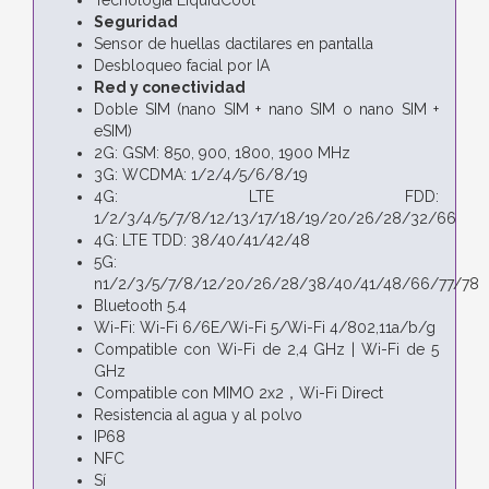
Seguridad
Sensor de huellas dactilares en pantalla
Desbloqueo facial por IA
Red y conectividad
Doble SIM (nano SIM + nano SIM o nano SIM +
eSIM)
2G: GSM: 850, 900, 1800, 1900 MHz
3G: WCDMA: 1/2/4/5/6/8/19
4G: LTE FDD:
1/2/3/4/5/7/8/12/13/17/18/19/20/26/28/32/66
4G: LTE TDD: 38/40/41/42/48
5G:
n1/2/3/5/7/8/12/20/26/28/38/40/41/48/66/77/78
Bluetooth 5.4
Wi-Fi: Wi-Fi 6/6E/Wi-Fi 5/Wi-Fi 4/802,11a/b/g
Compatible con Wi-Fi de 2,4 GHz | Wi-Fi de 5
GHz
Compatible con MIMO 2x2，Wi-Fi Direct
Resistencia al agua y al polvo
IP68
NFC
Sí