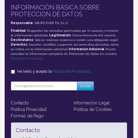
INFORMACIÓN BÁSICA SOBRE
PROTECCIÓN DE DATOS
Responsable
: GRUPO EVER TSI, S.L.U.
Finalidad
: Responder las consultas planteadas por el usuario y enviarle
la información solicitada;
Legitimación
: Consentimiento del usuario;
Destinatarios
: Solo se realizan cesiones si existe una obligación legal;
Derechos
: Acceder, rectificar y suprimir, así como otros derechos, como
se indica en la información adicional;
Información Adicional
: Puede
consultar la información completa de Protección de Datos en nuestra
Política de Privacidad
.
He leído y acepto la
Política de Privacidad
.
Enviar
Contacto
Información Legal
Política Privacidad
Política de Cookies
Formas de Pago
Contacto