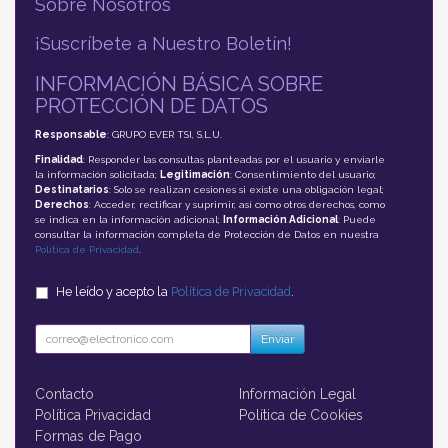
Sobre Nosotros
¡Suscríbete a Nuestro Boletín!
INFORMACIÓN BÁSICA SOBRE
PROTECCIÓN DE DATOS
Responsable
: GRUPO EVER TSI, S.L.U.
Finalidad
: Responder las consultas planteadas por el usuario y enviarle
la información solicitada;
Legitimación
: Consentimiento del usuario;
Destinatarios
: Solo se realizan cesiones si existe una obligación legal;
Derechos
: Acceder, rectificar y suprimir, así como otros derechos, como
se indica en la información adicional;
Información Adicional
: Puede
consultar la información completa de Protección de Datos en nuestra
Política de Privacidad
.
He leído y acepto la
Política de Privacidad
.
Enviar
Contacto
Información Legal
Política Privacidad
Política de Cookies
Formas de Pago