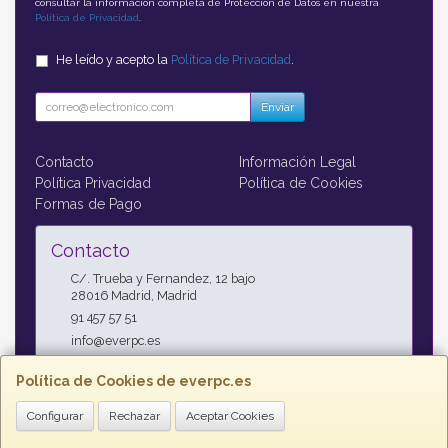
consultar la información completa de Protección de Datos en nuestra
Política de Privacidad
.
He leído y acepto la
Política de Privacidad
.
Enviar
Contacto
Información Legal
Política Privacidad
Política de Cookies
Formas de Pago
Contacto
C/. Trueba y Fernandez, 12 bajo
28016
Madrid
,
Madrid
91 457 57 51
info@everpc.es
Política de Cookies de everpc.es
Horario
Configurar
Rechazar
Aceptar Cookies
Horario continuo : Lunes a Jueves 09:00h - 19:00h, Viernes