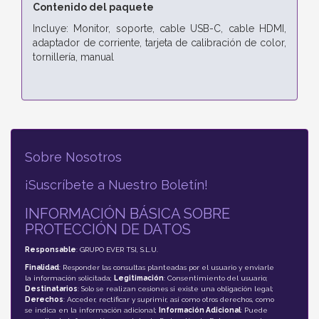
Contenido del paquete
Incluye: Monitor, soporte, cable USB-C, cable HDMI,
adaptador de corriente, tarjeta de calibración de color,
tornillería, manual
Sobre Nosotros
¡Suscríbete a Nuestro Boletín!
INFORMACIÓN BÁSICA SOBRE
PROTECCIÓN DE DATOS
Responsable
: GRUPO EVER TSI, S.L.U.
Finalidad
: Responder las consultas planteadas por el usuario y enviarle
la información solicitada;
Legitimación
: Consentimiento del usuario;
Destinatarios
: Solo se realizan cesiones si existe una obligación legal;
Derechos
: Acceder, rectificar y suprimir, así como otros derechos, como
se indica en la información adicional;
Información Adicional
: Puede