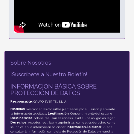
Sobre Nosotros
¡Suscríbete a Nuestro Boletín!
INFORMACIÓN BÁSICA SOBRE
PROTECCIÓN DE DATOS
Responsable
: GRUPO EVER TSI, S.L.U.
Finalidad
: Responder las consultas planteadas por el usuario y enviarle
la información solicitada;
Legitimación
: Consentimiento del usuario;
Destinatarios
: Solo se realizan cesiones si existe una obligación legal;
Derechos
: Acceder, rectificar y suprimir, así como otros derechos, como
se indica en la información adicional;
Información Adicional
: Puede
consultar la información completa de Protección de Datos en nuestra