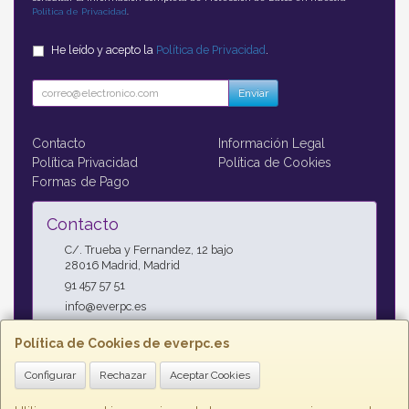
Política de Privacidad
.
He leído y acepto la
Política de Privacidad
.
Enviar
Contacto
Información Legal
Política Privacidad
Política de Cookies
Formas de Pago
Contacto
C/. Trueba y Fernandez, 12 bajo
28016
Madrid
,
Madrid
91 457 57 51
info@everpc.es
Política de Cookies de everpc.es
Horario
Configurar
Rechazar
Aceptar Cookies
Horario continuo : Lunes a Jueves 09:00h - 19:00h, Viernes
09:00h - 14:00h