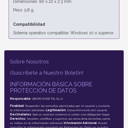
Dimensiones: 80 x 22 x 2.3 mm
Peso: 5.8 g
Compatibilidad
Sistema operativo compatible: Windows 10 o superior
Sobre Nosotros
¡Suscríbete a Nuestro Boletín!
INFORMACIÓN BÁSICA SOBRE
PROTECCIÓN DE DATOS
Responsable
: GRUPO EVER TSI, S.L.U.
Finalidad
: Responder las consultas planteadas por el usuario y enviarle
la información solicitada;
Legitimación
: Consentimiento del usuario;
Destinatarios
: Solo se realizan cesiones si existe una obligación legal;
Derechos
: Acceder, rectificar y suprimir, así como otros derechos, como
se indica en la información adicional;
Información Adicional
: Puede
consultar la información completa de Protección de Datos en nuestra