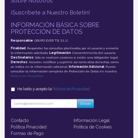
Sobre Nosotros
¡Suscríbete a Nuestro Boletín!
INFORMACIÓN BÁSICA SOBRE
PROTECCIÓN DE DATOS
Responsable
: GRUPO EVER TSI, S.L.U.
Finalidad
: Responder las consultas planteadas por el usuario y enviarle
la información solicitada;
Legitimación
: Consentimiento del usuario;
Destinatarios
: Solo se realizan cesiones si existe una obligación legal;
Derechos
: Acceder, rectificar y suprimir, así como otros derechos, como
se indica en la información adicional;
Información Adicional
: Puede
consultar la información completa de Protección de Datos en nuestra
Política de Privacidad
.
He leído y acepto la
Política de Privacidad
.
Enviar
Contacto
Información Legal
Política Privacidad
Política de Cookies
Formas de Pago