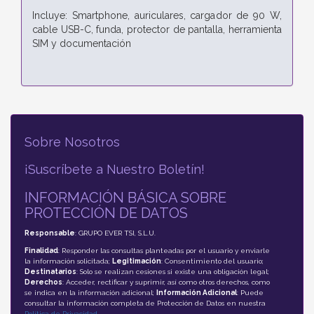
Incluye: Smartphone, auriculares, cargador de 90 W,
cable USB-C, funda, protector de pantalla, herramienta
SIM y documentación
Sobre Nosotros
¡Suscríbete a Nuestro Boletín!
INFORMACIÓN BÁSICA SOBRE
PROTECCIÓN DE DATOS
Responsable
: GRUPO EVER TSI, S.L.U.
Finalidad
: Responder las consultas planteadas por el usuario y enviarle
la información solicitada;
Legitimación
: Consentimiento del usuario;
Destinatarios
: Solo se realizan cesiones si existe una obligación legal;
Derechos
: Acceder, rectificar y suprimir, así como otros derechos, como
se indica en la información adicional;
Información Adicional
: Puede
consultar la información completa de Protección de Datos en nuestra
Política de Privacidad
.