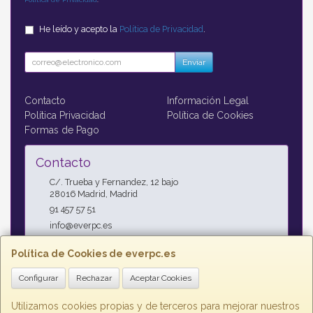
He leído y acepto la
Política de Privacidad
.
Enviar
Contacto
Información Legal
Política Privacidad
Política de Cookies
Formas de Pago
Contacto
C/. Trueba y Fernandez, 12 bajo
28016
Madrid
,
Madrid
91 457 57 51
info@everpc.es
Política de Cookies de everpc.es
Horario
Configurar
Rechazar
Aceptar Cookies
Horario continuo : Lunes a Jueves 09:00h - 19:00h, Viernes
09:00h - 14:00h
Utilizamos cookies propias y de terceros para mejorar nuestros