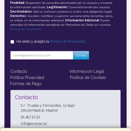
Finalidad
: Responder las consultas planteadas por el usuario y enviarle
la información solicitada;
Legitimación
: Consentimiento del usuario;
Destinatarios
: Solo se realizan cesiones si existe una obligación legal;
Derechos
: Acceder, rectificar y suprimir, así como otros derechos, como
se indica en la información adicional;
Información Adicional
: Puede
consultar la información completa de Protección de Datos en nuestra
Política de Privacidad
.
He leído y acepto la
Política de Privacidad
.
Enviar
Contacto
Información Legal
Política Privacidad
Política de Cookies
Formas de Pago
Contacto
C/. Trueba y Fernandez, 12 bajo
28016
Madrid
,
Madrid
91 457 57 51
info@everpc.es