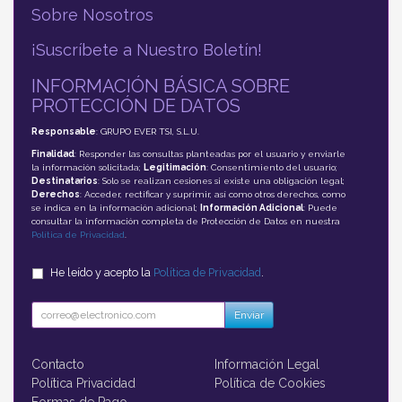
Sobre Nosotros
¡Suscríbete a Nuestro Boletín!
INFORMACIÓN BÁSICA SOBRE
PROTECCIÓN DE DATOS
Responsable
: GRUPO EVER TSI, S.L.U.
Finalidad
: Responder las consultas planteadas por el usuario y enviarle
la información solicitada;
Legitimación
: Consentimiento del usuario;
Destinatarios
: Solo se realizan cesiones si existe una obligación legal;
Derechos
: Acceder, rectificar y suprimir, así como otros derechos, como
se indica en la información adicional;
Información Adicional
: Puede
consultar la información completa de Protección de Datos en nuestra
Política de Privacidad
.
He leído y acepto la
Política de Privacidad
.
Enviar
Contacto
Información Legal
Política Privacidad
Política de Cookies
Formas de Pago