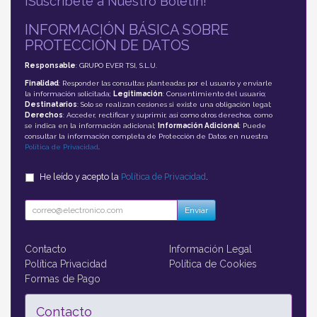
¡Suscríbete a Nuestro Boletín!
INFORMACIÓN BÁSICA SOBRE
PROTECCIÓN DE DATOS
Responsable
: GRUPO EVER TSI, S.L.U.
Finalidad
: Responder las consultas planteadas por el usuario y enviarle
la información solicitada;
Legitimación
: Consentimiento del usuario;
Destinatarios
: Solo se realizan cesiones si existe una obligación legal;
Derechos
: Acceder, rectificar y suprimir, así como otros derechos, como
se indica en la información adicional;
Información Adicional
: Puede
consultar la información completa de Protección de Datos en nuestra
Política de Privacidad
.
He leído y acepto la
Política de Privacidad
.
Enviar
Contacto
Información Legal
Política Privacidad
Política de Cookies
Formas de Pago
Contacto