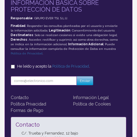
INFORMACIÓN BÁSICA SOBRE
PROTECCIÓN DE DATOS
Responsable
: GRUPO EVER TSI, S.L.U.
Finalidad
: Responder las consultas planteadas por el usuario y enviarle
la información solicitada;
Legitimación
: Consentimiento del usuario;
Destinatarios
: Solo se realizan cesiones si existe una obligación legal;
Derechos
: Acceder, rectificar y suprimir, así como otros derechos, como
se indica en la información adicional;
Información Adicional
: Puede
consultar la información completa de Protección de Datos en nuestra
Política de Privacidad
.
He leído y acepto la
Política de Privacidad
.
Enviar
Contacto
Información Legal
Política Privacidad
Política de Cookies
Formas de Pago
Contacto
C/. Trueba y Fernandez, 12 bajo