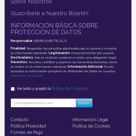
Sobre Nosotros
¡Suscríbete a Nuestro Boletín!
INFORMACIÓN BÁSICA SOBRE
PROTECCIÓN DE DATOS
Responsable
: GRUPO EVER TSI, S.L.U.
Finalidad
: Responder las consultas planteadas por el usuario y enviarle
la información solicitada;
Legitimación
: Consentimiento del usuario;
Destinatarios
: Solo se realizan cesiones si existe una obligación legal;
Derechos
: Acceder, rectificar y suprimir, así como otros derechos, como
se indica en la información adicional;
Información Adicional
: Puede
consultar la información completa de Protección de Datos en nuestra
Política de Privacidad
.
He leído y acepto la
Política de Privacidad
.
Enviar
Contacto
Información Legal
Política Privacidad
Política de Cookies
Formas de Pago