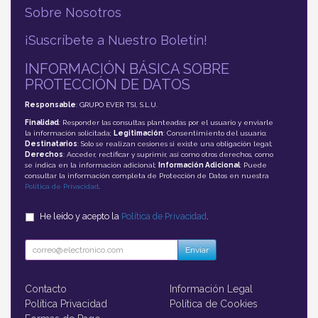
Sobre Nosotros
¡Suscríbete a Nuestro Boletín!
INFORMACIÓN BÁSICA SOBRE
PROTECCIÓN DE DATOS
Responsable
: GRUPO EVER TSI, S.L.U.
Finalidad
: Responder las consultas planteadas por el usuario y enviarle
la información solicitada;
Legitimación
: Consentimiento del usuario;
Destinatarios
: Solo se realizan cesiones si existe una obligación legal;
Derechos
: Acceder, rectificar y suprimir, así como otros derechos, como
se indica en la información adicional;
Información Adicional
: Puede
consultar la información completa de Protección de Datos en nuestra
Política de Privacidad
.
He leído y acepto la
Política de Privacidad
.
Enviar
Contacto
Información Legal
Política Privacidad
Política de Cookies