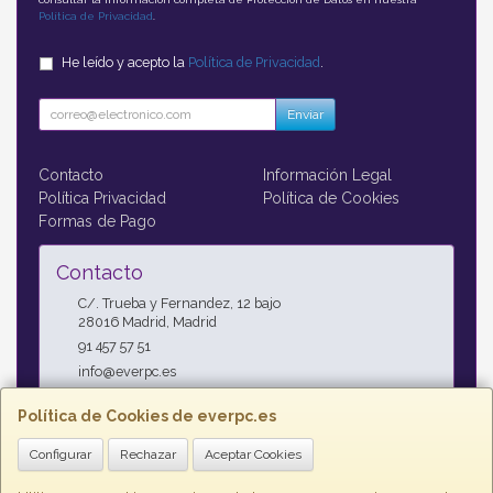
Política de Privacidad
.
He leído y acepto la
Política de Privacidad
.
Enviar
Contacto
Información Legal
Política Privacidad
Política de Cookies
Formas de Pago
Contacto
C/. Trueba y Fernandez, 12 bajo
28016
Madrid
,
Madrid
91 457 57 51
info@everpc.es
Política de Cookies de everpc.es
Horario
Configurar
Rechazar
Aceptar Cookies
Horario continuo : Lunes a Jueves 09:00h - 19:00h, Viernes