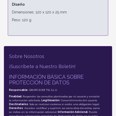
Diseño
Dimensiones: 120 x 120 x 25 mm
Peso: 120 g
Sobre Nosotros
¡Suscríbete a Nuestro Boletín!
INFORMACIÓN BÁSICA SOBRE
PROTECCIÓN DE DATOS
Responsable
: GRUPO EVER TSI, S.L.U.
Finalidad
: Responder las consultas planteadas por el usuario y enviarle
la información solicitada;
Legitimación
: Consentimiento del usuario;
Destinatarios
: Solo se realizan cesiones si existe una obligación legal;
Derechos
: Acceder, rectificar y suprimir, así como otros derechos, como
se indica en la información adicional;
Información Adicional
: Puede
consultar la información completa de Protección de Datos en nuestra