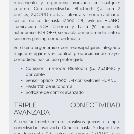
movimiento y ergonomía avanzada en cualquier
entorno. Con conectividad Bluetooth 5.4 con 2
perfiles, 2.4GPRO de baja latencia y modo cableado,
sensor óptico de hasta 12000 DPI, switches HUANO,
iluminación RGB Chroma y hasta 70 horas de
autonomía (RGB OFF), se adapta perfectamente tanto a
sesiones gaming como de trabajo.
Su diseño ergonómico con reposapulgares integrado
mejora el agarre y el control, proporcionando mayor
comodidad tras un uso prolongado.
Conexión Tri-mode: Bluetooth 5.4, 2.4GPRO y
por cable
Sensor óptico 12000 DPI con switches HUANO
Hasta 70h de autonomía
Software de control avanzado
TRIPLE CONECTIVIDAD
AVANZADA
Alterna fácilmente entre dispositivos gracias a la triple
conectividad avanzada. Conecta hasta 2 dispositivos
por Bluetooth 5.4, utiliza el modo 2.4GPRO para