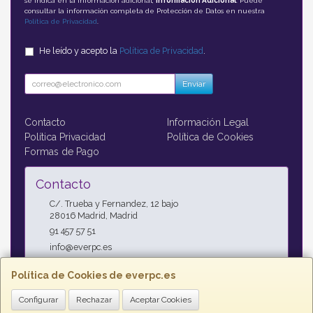
se indica en la información adicional;
Información Adicional
: Puede
consultar la información completa de Protección de Datos en nuestra
Política de Privacidad
.
He leído y acepto la
Política de Privacidad
.
Enviar
Contacto
Información Legal
Política Privacidad
Política de Cookies
Formas de Pago
Contacto
C/. Trueba y Fernandez, 12 bajo
28016
Madrid
,
Madrid
91 457 57 51
info@everpc.es
Política de Cookies de everpc.es
Horario
Configurar
Rechazar
Aceptar Cookies
Horario continuo : Lunes a Jueves 09:00h - 19:00h, Viernes