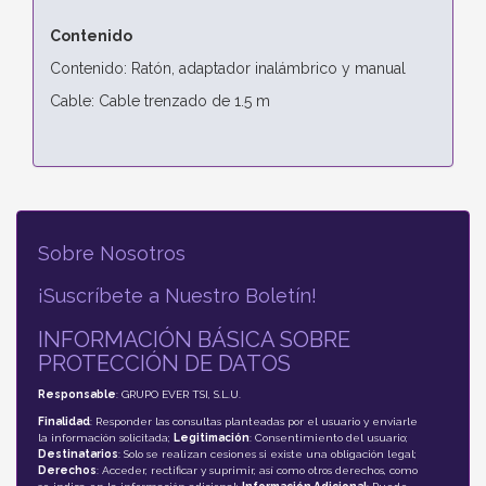
Contenido
Contenido: Ratón, adaptador inalámbrico y manual
Cable: Cable trenzado de 1.5 m
Sobre Nosotros
¡Suscríbete a Nuestro Boletín!
INFORMACIÓN BÁSICA SOBRE
PROTECCIÓN DE DATOS
Responsable
: GRUPO EVER TSI, S.L.U.
Finalidad
: Responder las consultas planteadas por el usuario y enviarle
la información solicitada;
Legitimación
: Consentimiento del usuario;
Destinatarios
: Solo se realizan cesiones si existe una obligación legal;
Derechos
: Acceder, rectificar y suprimir, así como otros derechos, como