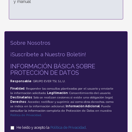
y manual
Sobre Nosotros
¡Suscríbete a Nuestro Boletín!
INFORMACIÓN BÁSICA SOBRE
PROTECCIÓN DE DATOS
Responsable
: GRUPO EVER TSI, S.L.U.
Finalidad
: Responder las consultas planteadas por el usuario y enviarle
la información solicitada;
Legitimación
: Consentimiento del usuario;
Destinatarios
: Solo se realizan cesiones si existe una obligación legal;
Derechos
: Acceder, rectificar y suprimir, así como otros derechos, como
se indica en la información adicional;
Información Adicional
: Puede
consultar la información completa de Protección de Datos en nuestra
Política de Privacidad
.
He leído y acepto la
Política de Privacidad
.