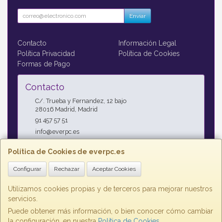
Enviar
Contacto
Información Legal
Política Privacidad
Política de Cookies
Formas de Pago
Contacto
C/. Trueba y Fernandez, 12 bajo
28016
Madrid
,
Madrid
91 457 57 51
info@everpc.es
Política de Cookies de everpc.es
Horario
Configurar
Rechazar
Aceptar Cookies
Horario continuo : Lunes a Jueves 09:00h - 19:00h, Viernes
09:00h - 14:00h
Utilizamos cookies propias y de terceros para mejorar nuestros
servicios.
Puede obtener más información, o bien conocer cómo cambiar
la configuración, en nuestra
Política de Cookies
.