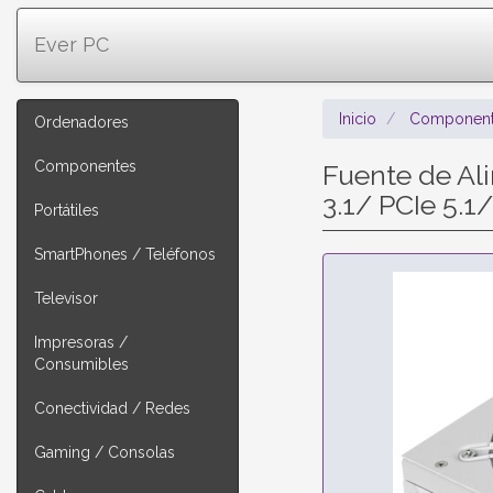
Ever PC
Inicio
Component
Ordenadores
Componentes
Fuente de A
3.1/ PCIe 5.1
Portátiles
SmartPhones / Teléfonos
Televisor
Impresoras /
Consumibles
Conectividad / Redes
Gaming / Consolas