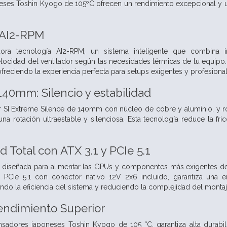
es Toshin Kyogo de 105ºC ofrecen un rendimiento excepcional y una
l AI2-RPM
ora tecnología AI2-RPM, un sistema inteligente que combina int
locidad del ventilador según las necesidades térmicas de tu equipo. 
ofreciendo la experiencia perfecta para setups exigentes y profesional
140mm: Silencio y estabilidad
or SI Extreme Silence de 140mm con núcleo de cobre y aluminio, y r
una rotación ultraestable y silenciosa. Esta tecnología reduce la fr
 Total con ATX 3.1 y PCIe 5.1
 diseñada para alimentar las GPUs y componentes más exigentes de
 PCIe 5.1 con conector nativo 12V 2x6 incluido, garantiza una e
ndo la eficiencia del sistema y reduciendo la complejidad del montaj
Rendimiento Superior
adores japoneses Toshin Kyogo de 105 °C, garantiza alta durabili