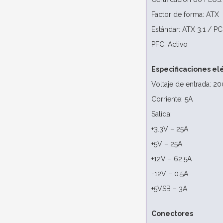
Factor de forma: ATX
Estándar: ATX 3.1 / PC
PFC: Activo
Especificaciones el
Voltaje de entrada: 
Corriente: 5A
Salida:
+3.3V – 25A
+5V – 25A
+12V – 62.5A
-12V – 0.5A
+5VSB – 3A
Conectores