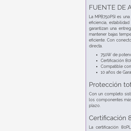
FUENTE DE 
La MPB750PSI es una 
eficiencia, estabili
garantizan una entre
mantener bajas temper
eficiente. Con conecto
directa.
750W de potenc
Certificación 8
Compatible con 
10 años de Gara
Protección tot
Con un completo sist
los componentes más s
plazo.
Certificación
La certificación 80P