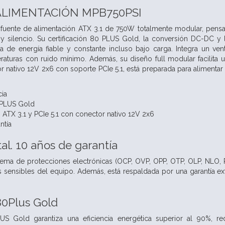
ALIMENTACIÓN MPB750PSI
fuente de alimentación ATX 3.1 de 750W totalmente modular, pens
dad y silencio. Su certificación 80 PLUS Gold, la conversión DC-D
ga de energía fiable y constante incluso bajo carga. Integra un v
aturas con ruido mínimo. Además, su diseño full modular facilita u
r nativo 12V 2x6 con soporte PCIe 5.1, está preparada para alimentar
ia
0PLUS Gold
ATX 3.1 y PCIe 5.1 con conector nativo 12V 2x6
ntía
al. 10 años de garantía
ema de protecciones electrónicas (OCP, OVP, OPP, OTP, OLP, NLO, P
ensibles del equipo. Además, está respaldada por una garantía exte
 80Plus Gold
LUS Gold garantiza una eficiencia energética superior al 90%, 