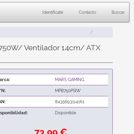
Identifícate
Contacto
Buscar
750W/ Ventilador 14cm/ ATX
arca:
MARS GAMING
/N:
MPB750PSIW
AN:
8435693114161
isponibilidad:
Disponible
73,99 €