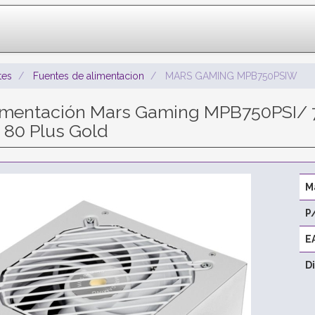
es
Fuentes de alimentacion
MARS GAMING MPB750PSIW
limentación Mars Gaming MPB750PSI/ 
/ 80 Plus Gold
M
P
E
D