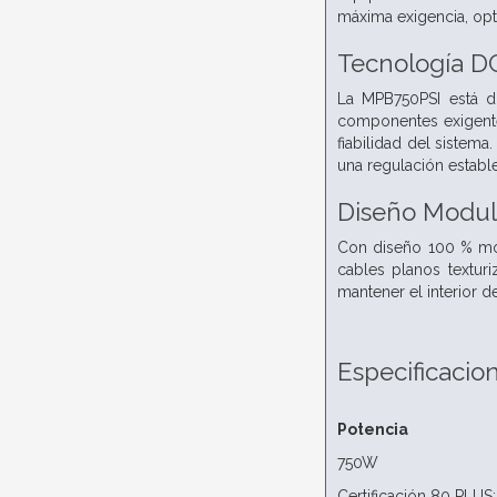
máxima exigencia, op
Tecnología D
La MPB750PSI está d
componentes exigentes
fiabilidad del sistem
una regulación estable
Diseño Modula
Con diseño 100 % modu
cables planos textur
mantener el interior de
Especificacio
Potencia
750W
Certificación 80 PLUS