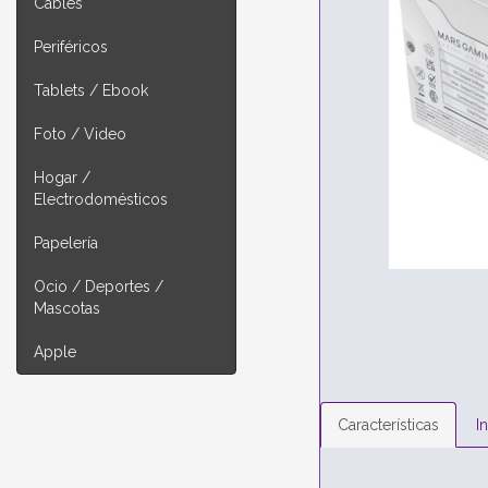
Cables
Periféricos
Tablets / Ebook
Foto / Video
Hogar /
Electrodomésticos
Papelería
Ocio / Deportes /
Mascotas
Apple
Características
I