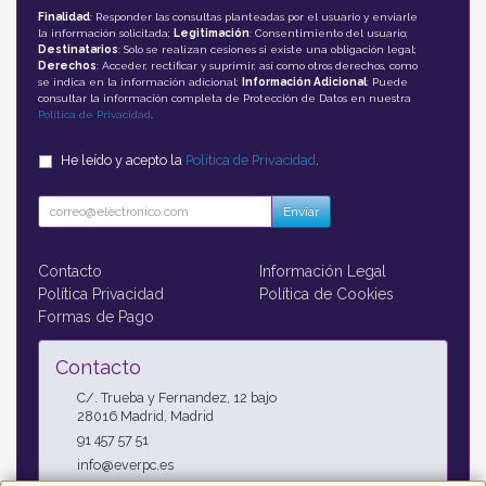
Finalidad
: Responder las consultas planteadas por el usuario y enviarle
la información solicitada;
Legitimación
: Consentimiento del usuario;
Destinatarios
: Solo se realizan cesiones si existe una obligación legal;
Derechos
: Acceder, rectificar y suprimir, así como otros derechos, como
se indica en la información adicional;
Información Adicional
: Puede
consultar la información completa de Protección de Datos en nuestra
Política de Privacidad
.
He leído y acepto la
Política de Privacidad
.
Enviar
Contacto
Información Legal
Política Privacidad
Política de Cookies
Formas de Pago
Contacto
C/. Trueba y Fernandez, 12 bajo
28016
Madrid
,
Madrid
91 457 57 51
info@everpc.es