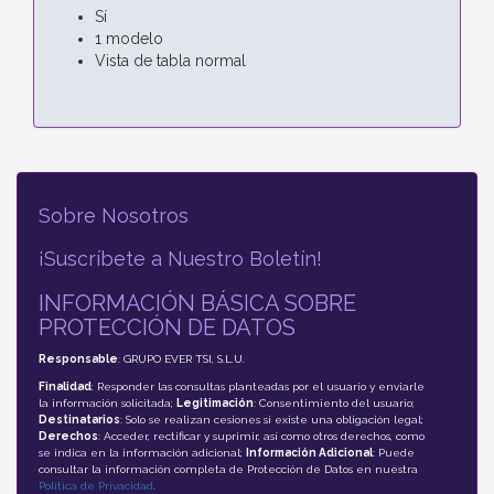
Sí
1 modelo
Vista de tabla normal
Sobre Nosotros
¡Suscríbete a Nuestro Boletín!
INFORMACIÓN BÁSICA SOBRE
PROTECCIÓN DE DATOS
Responsable
: GRUPO EVER TSI, S.L.U.
Finalidad
: Responder las consultas planteadas por el usuario y enviarle
la información solicitada;
Legitimación
: Consentimiento del usuario;
Destinatarios
: Solo se realizan cesiones si existe una obligación legal;
Derechos
: Acceder, rectificar y suprimir, así como otros derechos, como
se indica en la información adicional;
Información Adicional
: Puede
consultar la información completa de Protección de Datos en nuestra
Política de Privacidad
.