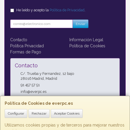
He leído y acepto la
Política de Privacidad
.
Enviar
Contacto
Información Legal
Política Privacidad
Política de Cookies
Formas de Pago
Contacto
C/. Trueba y Fernandez, 12 bajo
28016
Madrid
,
Madrid
91 457 57 51
info@everpc.es
Política de Cookies de everpc.es
Horario
Configurar
Rechazar
Aceptar Cookies
Horario continuo : Lunes a Jueves 09:00h - 19:00h, Viernes
09:00h - 14:00h
Utilizamos cookies propias y de terceros para mejorar nuestros