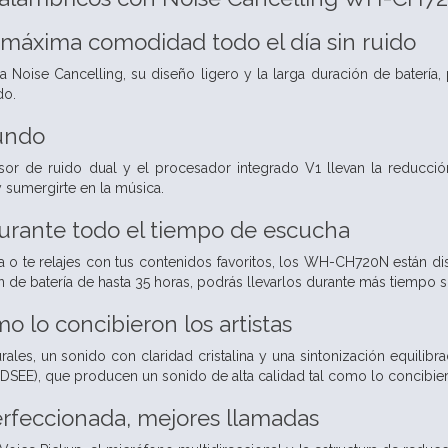
a máxima comodidad todo el día sin ruido
ía Noise Cancelling, su diseño ligero y la larga duración de batería
do.
mundo
or de ruido dual y el procesador integrado V1 llevan la reducción 
sumergirte en la música.
rante todo el tiempo de escucha
sa o te relajes con tus contenidos favoritos, los WH-CH720N están
n de batería de hasta 35 horas, podrás llevarlos durante más tiempo 
o lo concibieron los artistas
rales, un sonido con claridad cristalina y una sintonización equilib
SEE), que producen un sonido de alta calidad tal como lo concibieron
rfeccionada, mejores llamadas