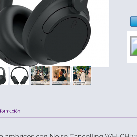
nformación
inalámbricos con Noise Cancelling WH-CH7