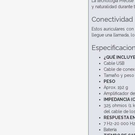
La tecnología Precise 
y naturalidad durante 
Conectividad
Estos auriculares co
llegue una llamada, l
Especificacio
¿QUÉ INCLUYE
Cable USB
Cable de conex
Tamaño y peso
PESO
Aprox. 192 g
Amplificador de 
IMPEDANCIA (
325 ohmios (1 k
del cable de lo
RESPUESTA E
7 Hz-20 000 Hz 
Batería