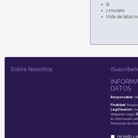
Sí
1 modelo
Vista de tabla 
Sobre Nosotros
¡Suscríbet
INFORMA
DATOS
Responsable
: G
Finalidad
: Respon
Legitimación
: C
obligación legal;
D
la información adi
Protección de Da
He leído y 