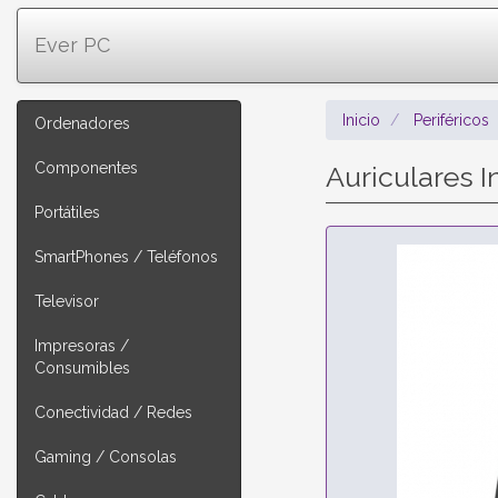
Ever PC
Inicio
Periféricos
Ordenadores
Componentes
Auriculares
Portátiles
SmartPhones / Teléfonos
Televisor
Impresoras /
Consumibles
Conectividad / Redes
Gaming / Consolas