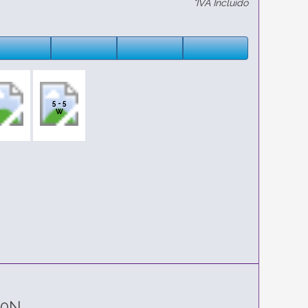
*IVA Incluido
5 - 5
W
20N