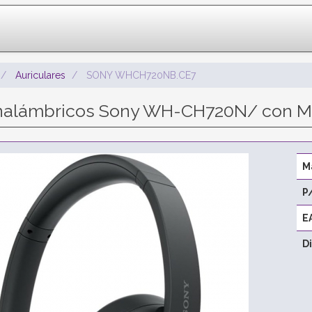
Auriculares
SONY WHCH720NB.CE7
 Inalámbricos Sony WH-CH720N/ con M
M
P
E
D