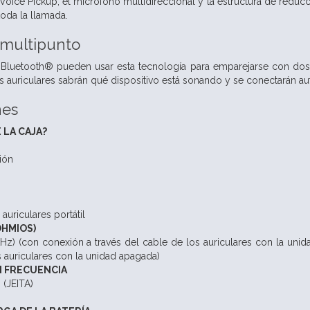
Voice Pickup, el micrófono multidireccional y la estructura de reducci
toda la llamada.
 multipunto
n Bluetooth® pueden usar esta tecnología para emparejarse con dos
os auriculares sabrán qué dispositivo está sonando y se conectarán a
nes
 LA CAJA?
ión
auriculares portátil
OHMIOS)
Hz) (con conexión a través del cable de los auriculares con la unid
s auriculares con la unidad apagada)
N FRECUENCIA
(JEITA)