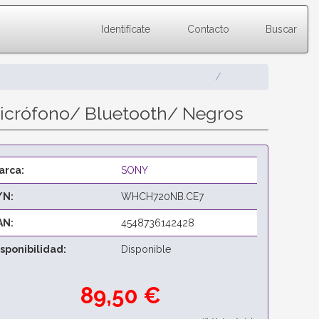
Identifícate
Contacto
Buscar
icrófono/ Bluetooth/ Negros
arca:
SONY
/N:
WHCH720NB.CE7
AN:
4548736142428
isponibilidad:
Disponible
89,50 €