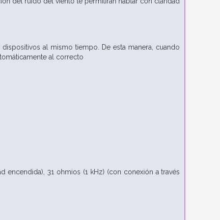
ón del ruido del viento te permitirán hablar con claridad
 dispositivos al mismo tiempo. De esta manera, cuando
utomáticamente al correcto
ad encendida), 31 ohmios (1 kHz) (con conexión a través