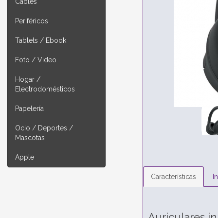
Cables
Periféricos
Tablets / Ebook
Foto / Video
Hogar /
Electrodomésticos
Papelería
Ocio / Deportes /
Mascotas
Apple
Características
I
Auriculares 