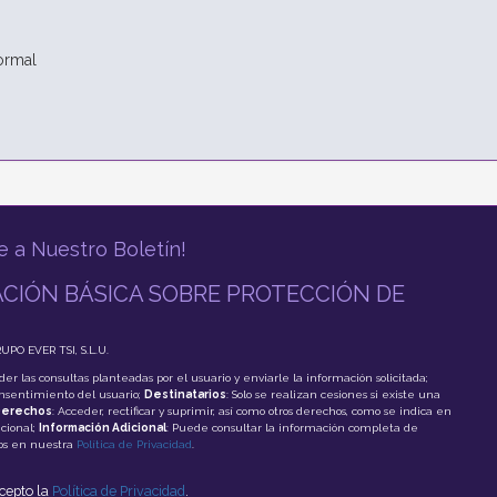
normal
e a Nuestro Boletín!
CIÓN BÁSICA SOBRE PROTECCIÓN DE
RUPO EVER TSI, S.L.U.
der las consultas planteadas por el usuario y enviarle la información solicitada;
onsentimiento del usuario;
Destinatarios
: Solo se realizan cesiones si existe una
erechos
: Acceder, rectificar y suprimir, así como otros derechos, como se indica en
cional;
Información Adicional
: Puede consultar la información completa de
tos en nuestra
Política de Privacidad
.
acepto la
Política de Privacidad
.