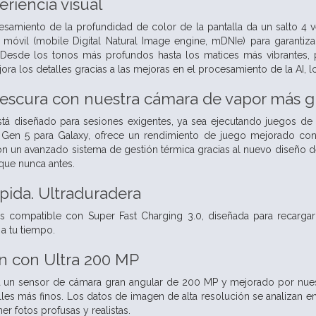
eriencia visual
cesamiento de la profundidad de color de la pantalla da un salto 
al móvil (mobile Digital Natural Image engine, mDNIe) para garant
. Desde los tonos más profundos hasta los matices más vibrantes, 
ora los detalles gracias a las mejoras en el procesamiento de la AI,
rescura con nuestra cámara de vapor más g
stá diseñado para sesiones exigentes, ya sea ejecutando juegos de 
Gen 5 para Galaxy, ofrece un rendimiento de juego mejorado con un
n un avanzado sistema de gestión térmica gracias al nuevo diseño de
que nunca antes.
ápida. Ultraduradera
s compatible con Super Fast Charging 3.0, diseñada para recargar t
 a tu tiempo.
ón con
Ultra 200 MP
a un sensor de cámara gran angular de 200 MP y mejorado por nuest
lles más finos. Los datos de imagen de alta resolución se analizan en
er fotos profusas y realistas.