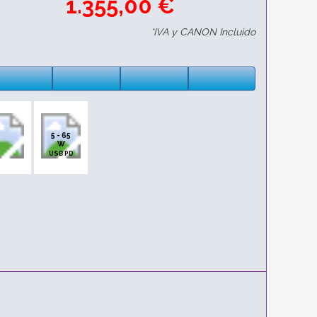
1.355,00 €
*IVA y CANON Incluido
5 - 65
W
USB PD