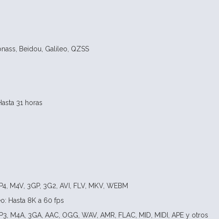
onass, Beidou, Galileo, QZSS
asta 31 horas
P4, M4V, 3GP, 3G2, AVI, FLV, MKV, WEBM
o: Hasta 8K a 60 fps
P3, M4A, 3GA, AAC, OGG, WAV, AMR, FLAC, MID, MIDI, APE y otros