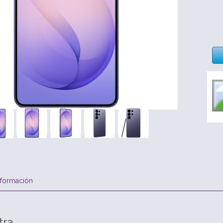
nformación
tra