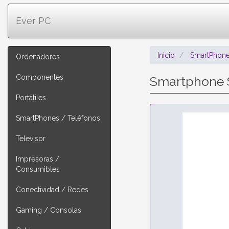
Ever PC
Inicio
SmartPhone
Ordenadores
Componentes
Smartphone S
Portátiles
SmartPhones / Teléfonos
Televisor
Impresoras /
Consumibles
Conectividad / Redes
Gaming / Consolas