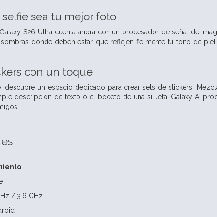
selfie sea tu mejor foto
 Galaxy S26 Ultra cuenta ahora con un procesador de señal de image
 sombras donde deben estar, que reflejen fielmente tu tono de piel n
.
ickers con un toque
 y descubre un espacio dedicado para crear sets de stickers. Mezc
ple descripción de texto o el boceto de una silueta, Galaxy AI prod
migos
nes
miento
e
GHz / 3.6 GHz
droid