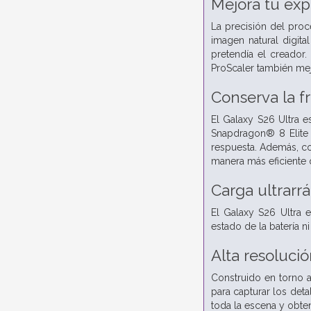
Mejora tu exp
La precisión del pro
imagen natural digit
pretendía el creador
ProScaler también mej
Conserva la f
El Galaxy S26 Ultra e
Snapdragon® 8 Elite 
respuesta. Además, co
manera más eficiente 
Carga ultrarr
El Galaxy S26 Ultra e
estado de la batería ni
Alta resoluci
Construido en torno 
para capturar los deta
toda la escena y obten