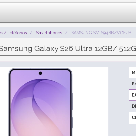
s / Teléfonos
Smartphones
SAMSUNG SM-S948BZVGEUB
amsung Galaxy S26 Ultra 12GB/ 512GB
M
P
E
D
C