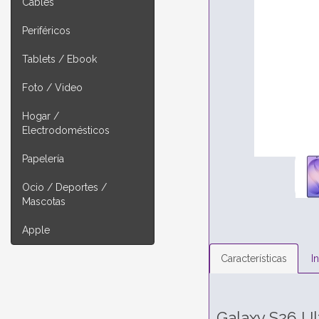
Cables
Periféricos
Tablets / Ebook
Foto / Video
Hogar /
Electrodomésticos
Papelería
Ocio / Deportes /
Mascotas
Apple
Características
I
Galaxy S26 Ul