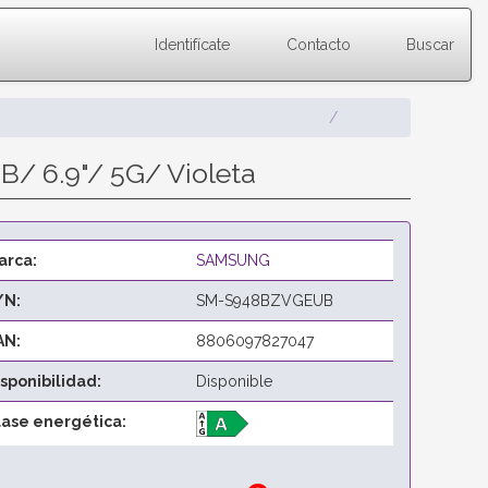
Identifícate
Contacto
Buscar
/ 6.9"/ 5G/ Violeta
arca:
SAMSUNG
/N:
SM-S948BZVGEUB
AN:
8806097827047
isponibilidad:
Disponible
lase energética: