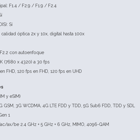
al: F1.4 / F2.9 / F1.9 / F2.4
Sí
IS): Sí
calidad óptica 2x y 10x, digital hasta 100x
 F2.2 con autoenfoque
K (7680 x 4320) a 30 fps
 en FHD, 120 fps en FHD, 120 fps en UHD
es
IM y eSIM)
2G GSM, 3G WCDMA, 4G LTE FDD y TDD, 5G Sub6 FDD, TDD y SDL
Gen 1
/ac/ax/be 2.4 GHz + 5 GHz + 6 GHz, MIMO, 4096-QAM