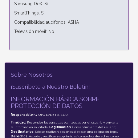
Samsung DeX: Sí
SmartThings: Sí
Compatibilidad audífonos: ASHA
Televisión móvil: No
Sobre Nosotros
¡Suscríbete a Nuestro Boletín!
INFORMACIÓN BÁSICA SOBRE
PROTECCIÓN DE DATOS
Responsable
: GRUPO EVER TSI, S.L.U.
Finalidad
: Responder las consultas planteadas por el usuario y enviarle
la información solicitada;
Legitimación
: Consentimiento del usuario;
Destinatarios
: Solo se realizan cesiones si existe una obligación legal;
Derechos
: Acceder, rectificar y suprimir, así como otros derechos, como