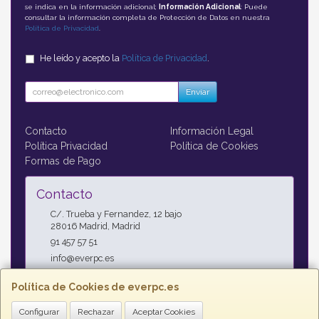
se indica en la información adicional;
Información Adicional
: Puede
consultar la información completa de Protección de Datos en nuestra
Política de Privacidad
.
He leído y acepto la
Política de Privacidad
.
Enviar
Contacto
Información Legal
Política Privacidad
Política de Cookies
Formas de Pago
Contacto
C/. Trueba y Fernandez, 12 bajo
28016
Madrid
,
Madrid
91 457 57 51
info@everpc.es
Política de Cookies de everpc.es
Horario
Configurar
Rechazar
Aceptar Cookies