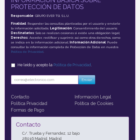
PROTECCIÓN DE DATOS
Responsable
: GRUPO EVER TSI, S.L.U.
Finalidad
: Responder las consultas planteadas por el usuario y enviarle
la información solicitada;
Legitimación
: Consentimiento del usuario;
Destinatarios
: Solo se realizan cesiones si existe una obligación legal;
Derechos
: Acceder, rectificar y suprimir, así como otros derechos, como
se indica en la información adicional;
Información Adicional
: Puede
consultar la información completa de Protección de Datos en nuestra
Política de Privacidad
.
He leído y acepto la
Política de Privacidad
.
Enviar
Contacto
Información Legal
Política Privacidad
Política de Cookies
Formas de Pago
Contacto
C/. Trueba y Fernandez, 12 bajo
28016
Madrid
,
Madrid