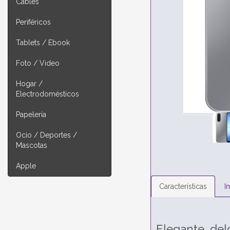
Cables
Periféricos
Tablets / Ebook
Foto / Video
Hogar /
Electrodomésticos
Papelería
Ocio / Deportes /
Mascotas
Apple
Características
I
Elegante, del