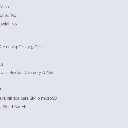
f/2.0
ontal: No
rontal: No
/ac en 2.4 GHz y 5 GHz
.3
ass, Beidou, Galileo y QZSS
M
nura híbrida para SIM o microSD
: Smart Switch