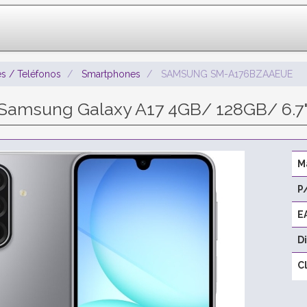
s / Teléfonos
Smartphones
SAMSUNG SM-A176BZAAEUE
amsung Galaxy A17 4GB/ 128GB/ 6.7"
M
P
E
D
C