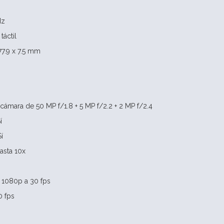
Hz
táctil
77.9 x 7.5 mm
 cámara de 50 MP f/1.8 + 5 MP f/2.2 + 2 MP f/2.4
í
í
asta 10x
D 1080p a 30 fps
0 fps