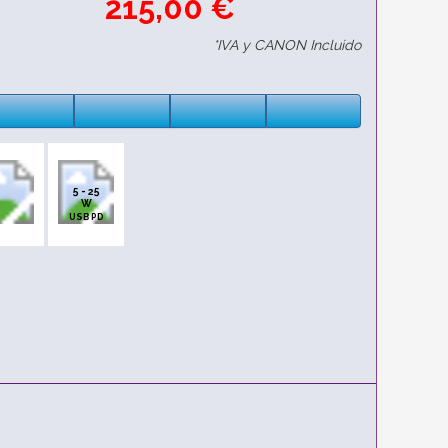
215,00 €
*IVA y CANON Incluido
5 - 25
W
USB PD