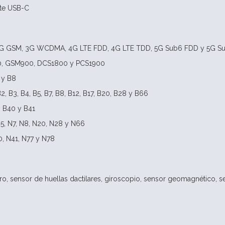
nte USB-C
2G GSM, 3G WCDMA, 4G LTE FDD, 4G LTE TDD, 5G Sub6 FDD y 5G S
, GSM900, DCS1800 y PCS1900
 y B8
, B3, B4, B5, B7, B8, B12, B17, B20, B28 y B66
 B40 y B41
5, N7, N8, N20, N28 y N66
, N41, N77 y N78
o, sensor de huellas dactilares, giroscopio, sensor geomagnético, se