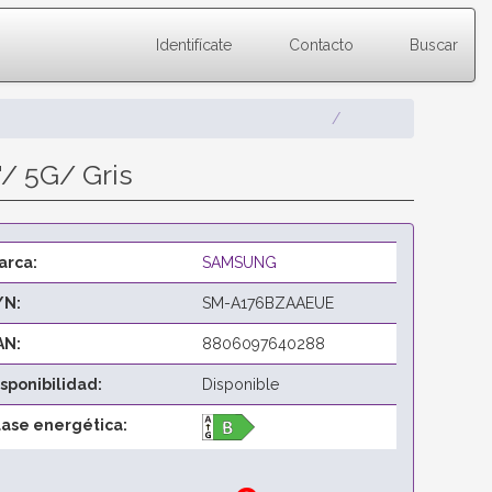
Identifícate
Contacto
Buscar
/ 5G/ Gris
arca:
SAMSUNG
/N:
SM-A176BZAAEUE
AN:
8806097640288
isponibilidad:
Disponible
lase energética: