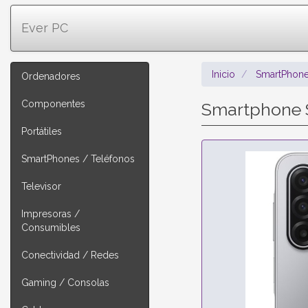
Ever PC
Inicio
SmartPhone
Ordenadores
Componentes
Smartphone S
Portátiles
SmartPhones / Teléfonos
Televisor
Impresoras /
Consumibles
Conectividad / Redes
Gaming / Consolas