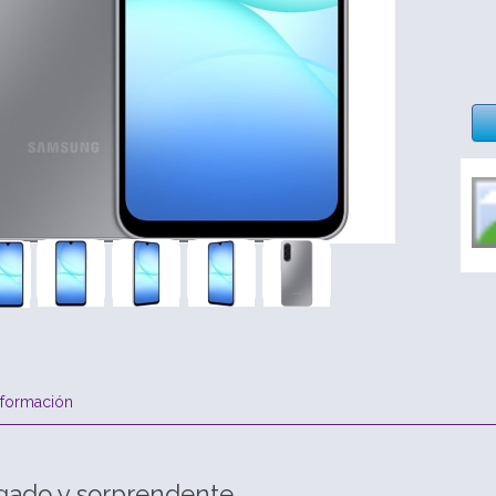
nformación
gado y sorprendente.