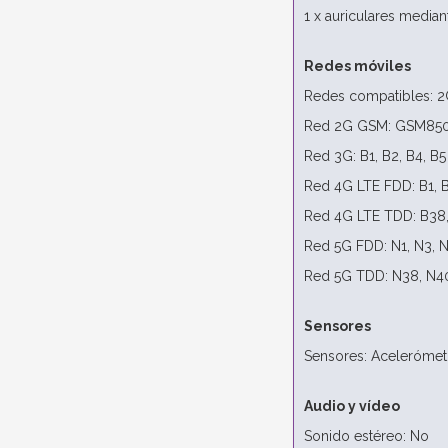
1 x auriculares media
Redes móviles
Redes compatibles: 
Red 2G GSM: GSM850
Red 3G: B1, B2, B4, B5
Red 4G LTE FDD: B1, B2
Red 4G LTE TDD: B38,
Red 5G FDD: N1, N3, N
Red 5G TDD: N38, N40
Sensores
Sensores: Acelerómetr
Audio y vídeo
Sonido estéreo: No