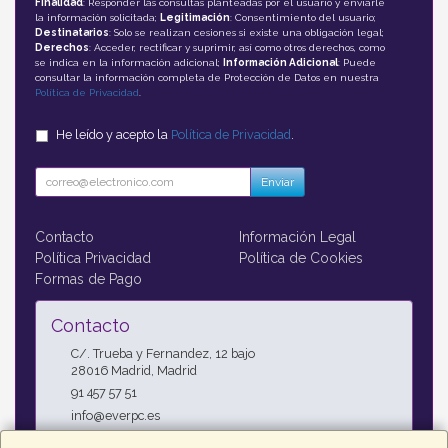
Finalidad
: Responder las consultas planteadas por el usuario y enviarle
la información solicitada;
Legitimación
: Consentimiento del usuario;
Destinatarios
: Solo se realizan cesiones si existe una obligación legal;
Derechos
: Acceder, rectificar y suprimir, así como otros derechos, como
se indica en la información adicional;
Información Adicional
: Puede
consultar la información completa de Protección de Datos en nuestra
Política de Privacidad
.
He leído y acepto la
Política de Privacidad
.
Enviar
Contacto
Información Legal
Política Privacidad
Política de Cookies
Formas de Pago
Contacto
C/. Trueba y Fernandez, 12 bajo
28016
Madrid
,
Madrid
91 457 57 51
info@everpc.es