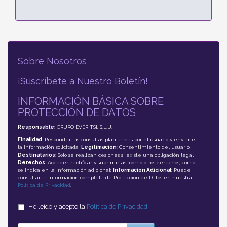
Sobre Nosotros
¡Suscríbete a Nuestro Boletín!
INFORMACIÓN BÁSICA SOBRE
PROTECCIÓN DE DATOS
Responsable
: GRUPO EVER TSI, S.L.U.
Finalidad
: Responder las consultas planteadas por el usuario y enviarle
la información solicitada;
Legitimación
: Consentimiento del usuario;
Destinatarios
: Solo se realizan cesiones si existe una obligación legal;
Derechos
: Acceder, rectificar y suprimir, así como otros derechos, como
se indica en la información adicional;
Información Adicional
: Puede
consultar la información completa de Protección de Datos en nuestra
Política de Privacidad
.
He leído y acepto la
Política de Privacidad
.