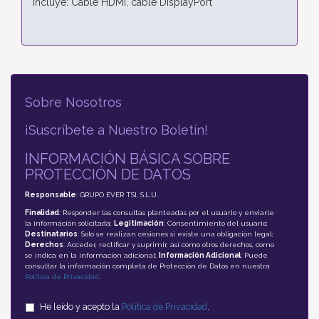
Incluye: Cable HDMI, cable DisplayPort
Sobre Nosotros
¡Suscríbete a Nuestro Boletín!
INFORMACIÓN BÁSICA SOBRE
PROTECCIÓN DE DATOS
Responsable
: GRUPO EVER TSI, S.L.U.
Finalidad
: Responder las consultas planteadas por el usuario y enviarle
la información solicitada;
Legitimación
: Consentimiento del usuario;
Destinatarios
: Solo se realizan cesiones si existe una obligación legal;
Derechos
: Acceder, rectificar y suprimir, así como otros derechos, como
se indica en la información adicional;
Información Adicional
: Puede
consultar la información completa de Protección de Datos en nuestra
Política de Privacidad
.
He leído y acepto la
Política de Privacidad
.