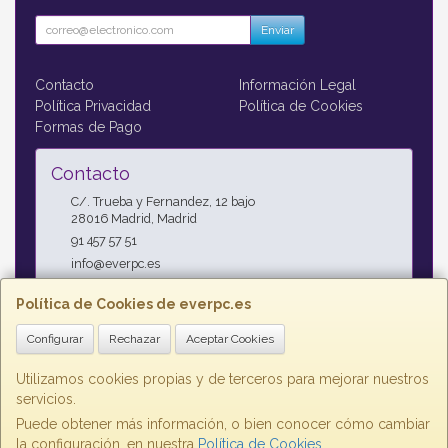
Enviar
Contacto
Información Legal
Política Privacidad
Política de Cookies
Formas de Pago
Contacto
C/. Trueba y Fernandez, 12 bajo
28016
Madrid
,
Madrid
91 457 57 51
info@everpc.es
Política de Cookies de everpc.es
Horario
Configurar
Rechazar
Aceptar Cookies
Horario continuo : Lunes a Jueves 09:00h - 19:00h, Viernes
09:00h - 14:00h
Utilizamos cookies propias y de terceros para mejorar nuestros
servicios.
Puede obtener más información, o bien conocer cómo cambiar
la configuración, en nuestra
Política de Cookies
.