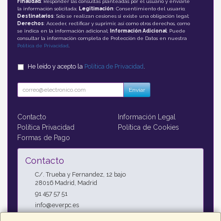
Finalidad
: Responder las consultas planteadas por el usuario y enviarle
la información solicitada;
Legitimación
: Consentimiento del usuario;
Destinatarios
: Solo se realizan cesiones si existe una obligación legal;
Derechos
: Acceder, rectificar y suprimir, así como otros derechos, como
se indica en la información adicional;
Información Adicional
: Puede
consultar la información completa de Protección de Datos en nuestra
Política de Privacidad
.
He leído y acepto la
Política de Privacidad
.
Enviar
Contacto
Información Legal
Política Privacidad
Política de Cookies
Formas de Pago
Contacto
C/. Trueba y Fernandez, 12 bajo
28016
Madrid
,
Madrid
91 457 57 51
info@everpc.es