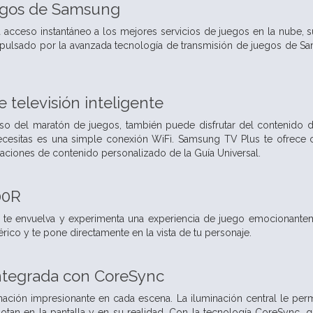
egos de Samsung
acceso instantáneo a los mejores servicios de juegos en la nube, sus
pulsado por la avanzada tecnología de transmisión de juegos de Sa
 televisión inteligente
so del maratón de juegos, también puede disfrutar del contenido de
ecesitas es una simple conexión WiFi. Samsung TV Plus te ofrece co
iones de contenido personalizado de la Guía Universal.
00R
 te envuelva y experimenta una experiencia de juego emocionanteme
rico y te pone directamente en la vista de tu personaje.
integrada con CoreSync
ación impresionante en cada escena. La iluminación central le per
otan en la pantalla y en su realidad. Con la tecnología CoreSync, q