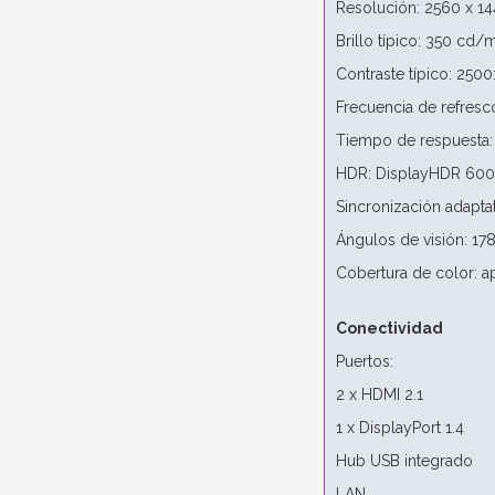
Resolución: 2560 x 14
Brillo típico: 350 cd/
Contraste típico: 2500
Frecuencia de refresc
Tiempo de respuesta:
HDR: DisplayHDR 600
Sincronización adapt
Ángulos de visión: 178°
Cobertura de color: 
Conectividad
Puertos:
2 x HDMI 2.1
1 x DisplayPort 1.4
Hub USB integrado
LAN