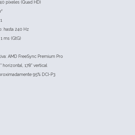
40 píxeles (Quad HD)
m²
:1
o: hasta 240 Hz
 1 ms (GtG)
ativa: AMD FreeSync Premium Pro
 horizontal, 178° vertical
aproximadamente 95% DCI-P3