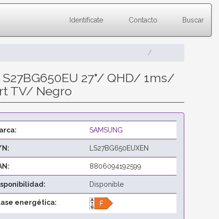
Identifícate
Contacto
Buscar
6 S27BG650EU 27"/ QHD/ 1ms/
rt TV/ Negro
arca:
SAMSUNG
/N:
LS27BG650EUXEN
AN:
8806094192599
isponibilidad:
Disponible
lase energética: