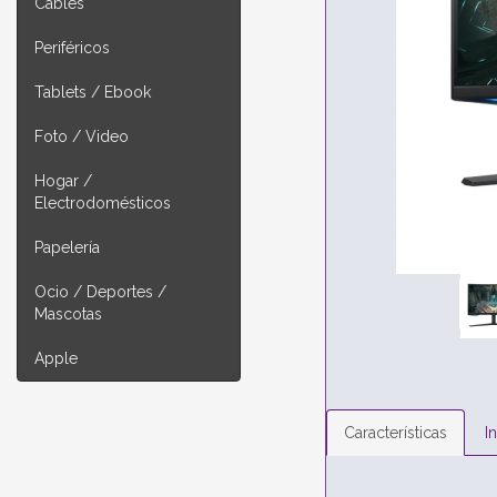
Cables
Periféricos
Tablets / Ebook
Foto / Video
Hogar /
Electrodomésticos
Papelería
Ocio / Deportes /
Mascotas
Apple
Características
I