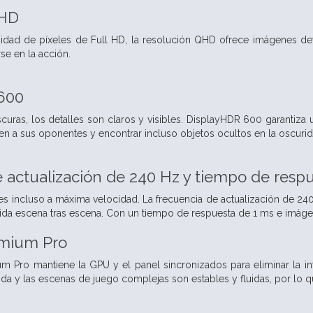
QHD
idad de píxeles de Full HD, la resolución QHD ofrece imágenes deta
se en la acción.
600
curas, los detalles son claros y visibles. DisplayHDR 600 garantiza u
en a sus oponentes y encontrar incluso objetos ocultos en la oscurid
 actualización de 240 Hz y tiempo de resp
es incluso a máxima velocidad. La frecuencia de actualización de 240
uida escena tras escena. Con un tiempo de respuesta de 1 ms e imáge
mium Pro
Pro mantiene la GPU y el panel sincronizados para eliminar la inter
ida y las escenas de juego complejas son estables y fluidas, por lo