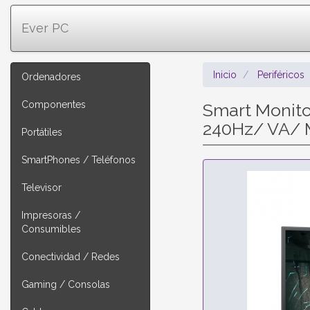
Ever PC
Inicio
Periféricos
Ordenadores
Componentes
Smart Monit
240Hz/ VA/ M
Portátiles
SmartPhones / Teléfonos
Televisor
Impresoras /
Consumibles
Conectividad / Redes
Gaming / Consolas