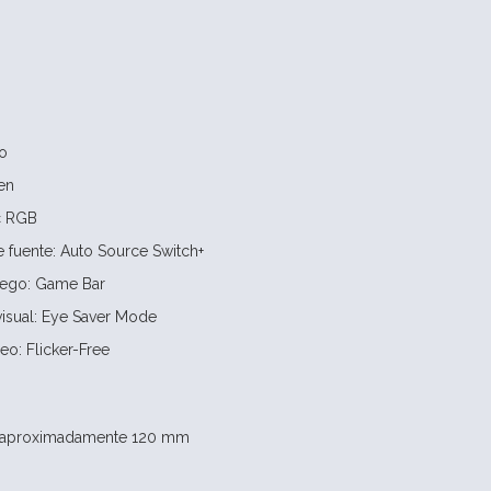
o
en
c RGB
 fuente: Auto Source Switch+
uego: Game Bar
isual: Eye Saver Mode
eo: Flicker-Free
sta aproximadamente 120 mm