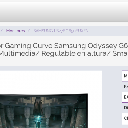
Monitores
SAMSUNG LS27BG650EUXEN
or Gaming Curvo Samsung Odyssey G
ultimedia/ Regulable en altura/ Sma
M
P
E
D
C