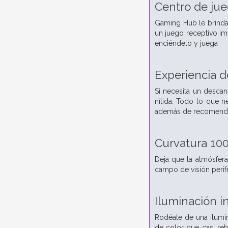
Centro de ju
Gaming Hub le brinda 
un juego receptivo im
enciéndelo y juega
Experiencia de
Si necesita un descan
nítida. Todo lo que n
además de recomendac
Curvatura 10
Deja que la atmósfera
campo de visión perifé
Iluminación 
Rodéate de una ilumin
de color que casi reb