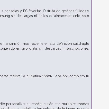
 consolas y PC favoritas. Disfruta de gráficos fluidos y
msung sin descargas ni límites de almacenamiento, solo
 transmisión más reciente en alta definición cuádruple
ntenido en vivo gratis sin descargas ni suscripciones,
nte realista: la curvatura 1000R llena por completo tu
mite personalizar su configuración con múltiples modos
ue adapta la pantalla a los colores de tu juego, puedes