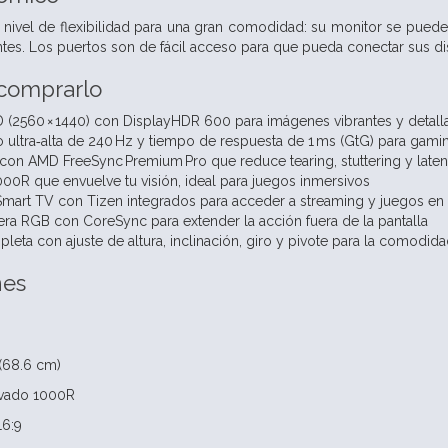
nivel de flexibilidad para una gran comodidad: su monitor se puede inc
es. Los puertos son de fácil acceso para que pueda conectar sus dispo
 comprarlo
(2560 × 1440) con DisplayHDR 600 para imágenes vibrantes y detall
o ultra‑alta de 240 Hz y tiempo de respuesta de 1 ms (GtG) para gamin
con AMD FreeSync Premium Pro que reduce tearing, stuttering y laten
000R que envuelve tu visión, ideal para juegos inmersivos
art TV con Tizen integrados para acceder a streaming y juegos en 
sera RGB con CoreSync para extender la acción fuera de la pantalla
eta con ajuste de altura, inclinación, giro y pivote para la comodida
nes
(68.6 cm)
rvado 1000R
16:9