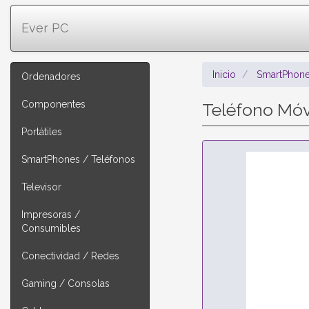
Ever PC
Inicio
SmartPhone
Ordenadores
Componentes
Teléfono Mó
Portátiles
SmartPhones / Teléfonos
Televisor
Impresoras /
Consumibles
Conectividad / Redes
Gaming / Consolas