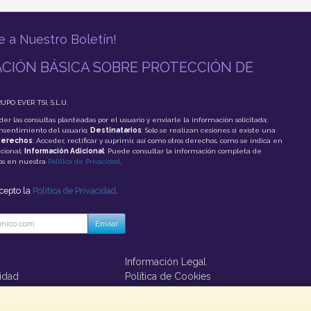
e a Nuestro Boletín!
CIÓN BÁSICA SOBRE PROTECCIÓN DE
RUPO EVER TSI, S.L.U.
der las consultas planteadas por el usuario y enviarle la información solicitada;
onsentimiento del usuario;
Destinatarios
: Solo se realizan cesiones si existe una
erechos
: Acceder, rectificar y suprimir, así como otros derechos, como se indica en
cional;
Información Adicional
: Puede consultar la información completa de
tos en nuestra
Política de Privacidad
.
acepto la
Política de Privacidad
.
Enviar
Información Legal
cidad
Política de Cookies
ago