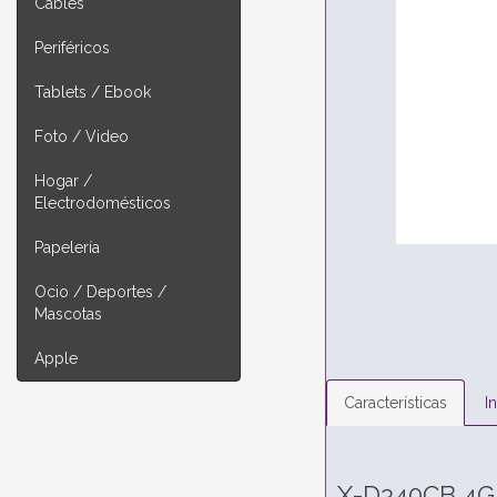
Cables
Periféricos
Tablets / Ebook
Foto / Video
Hogar /
Electrodomésticos
Papelería
Ocio / Deportes /
Mascotas
Apple
Características
I
X-D340CB 4G