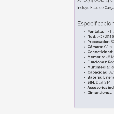
Incluye Base de Carg
Especificacio
Pantalla:
TFT L
Red:
2G GSM 8
Procesador:
S
Cámara:
Cámara
Conectividad:
Memoria:
48 M
Funciones:
Radi
Multimedia:
Re
Capacidad:
Alm
Batería:
Baterí
SIM:
Dual SIM
Accesorios inc
Dimensiones:
1