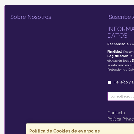
Sobre Nosotros
¡Suscríbet
INFORMA
DATOS
Responsable
: G
Finalidad
: Respon
Legitimación
: C
obligación legal;
D
la información adi
Protección de Da
He leído y 
Contacto
Política Priva
Formas de P
Política de Cookies de everpc.es