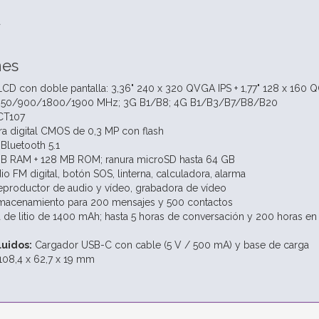
a
nes
CD con doble pantalla: 3,36" 240 x 320 QVGA IPS + 1,77" 128 x 160
50/900/1800/1900 MHz; 3G B1/B8; 4G B1/B3/B7/B8/B20
CT107
 digital CMOS de 0,3 MP con flash
Bluetooth 5.1
B RAM + 128 MB ROM; ranura microSD hasta 64 GB
o FM digital, botón SOS, linterna, calculadora, alarma
productor de audio y vídeo, grabadora de vídeo
acenamiento para 200 mensajes y 500 contactos
a de litio de 1400 mAh; hasta 5 horas de conversación y 200 horas en
luidos:
Cargador USB-C con cable (5 V / 500 mA) y base de carga
08,4 x 62,7 x 19 mm