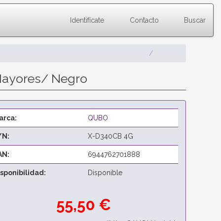
Identifícate
Contacto
Buscar
Mayores/ Negro
arca:
QUBO
/N:
X-D340CB 4G
AN:
6944762701888
isponibilidad:
Disponible
55,50 €