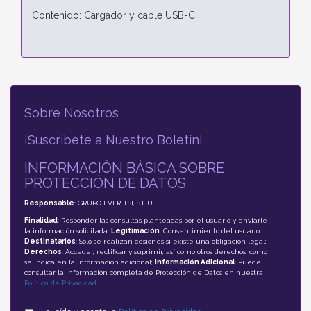
Contenido: Cargador y cable USB-C
Sobre Nosotros
¡Suscríbete a Nuestro Boletín!
INFORMACIÓN BÁSICA SOBRE
PROTECCIÓN DE DATOS
Responsable
: GRUPO EVER TSI, S.L.U.
Finalidad
: Responder las consultas planteadas por el usuario y enviarle
la información solicitada;
Legitimación
: Consentimiento del usuario;
Destinatarios
: Solo se realizan cesiones si existe una obligación legal;
Derechos
: Acceder, rectificar y suprimir, así como otros derechos, como
se indica en la información adicional;
Información Adicional
: Puede
consultar la información completa de Protección de Datos en nuestra
Política de Privacidad
.