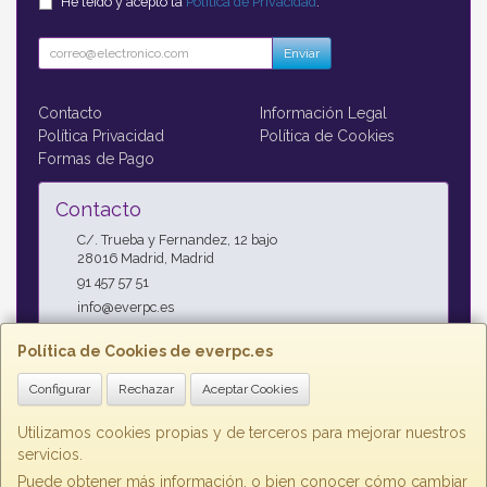
He leído y acepto la
Política de Privacidad
.
Enviar
Contacto
Información Legal
Política Privacidad
Política de Cookies
Formas de Pago
Contacto
C/. Trueba y Fernandez, 12 bajo
28016
Madrid
,
Madrid
91 457 57 51
info@everpc.es
Política de Cookies de everpc.es
Horario
Configurar
Rechazar
Aceptar Cookies
Horario continuo : Lunes a Jueves 09:00h - 19:00h, Viernes
09:00h - 14:00h
Utilizamos cookies propias y de terceros para mejorar nuestros
servicios.
Puede obtener más información, o bien conocer cómo cambiar