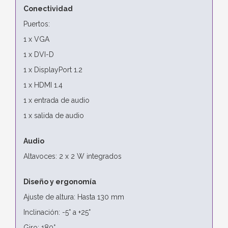
Conectividad
Puertos:
1 x VGA
1 x DVI-D
1 x DisplayPort 1.2
1 x HDMI 1.4
1 x entrada de audio
1 x salida de audio
Audio
Altavoces: 2 x 2 W integrados
Diseño y ergonomía
Ajuste de altura: Hasta 130 mm
Inclinación: -5° a +25°
Giro: 180°