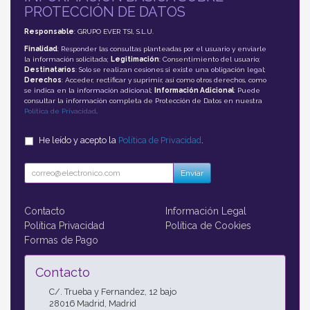
PROTECCIÓN DE DATOS
Responsable
: GRUPO EVER TSI, S.L.U.
Finalidad
: Responder las consultas planteadas por el usuario y enviarle
la información solicitada;
Legitimación
: Consentimiento del usuario;
Destinatarios
: Solo se realizan cesiones si existe una obligación legal;
Derechos
: Acceder, rectificar y suprimir, así como otros derechos, como
se indica en la información adicional;
Información Adicional
: Puede
consultar la información completa de Protección de Datos en nuestra
Política de Privacidad
.
He leído y acepto la
Política de Privacidad
.
Enviar
Contacto
Información Legal
Política Privacidad
Política de Cookies
Formas de Pago
Contacto
C/. Trueba y Fernandez, 12 bajo
28016
Madrid
,
Madrid