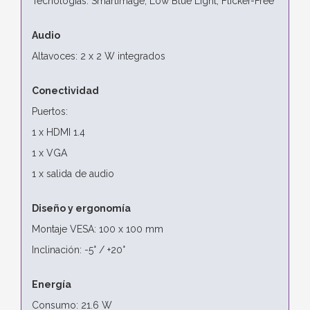
Tecnologías: SmartImage, Low Blue Light, Flicker-Free
Audio
Altavoces: 2 x 2 W integrados
Conectividad
Puertos:
1 x HDMI 1.4
1 x VGA
1 x salida de audio
Diseño y ergonomía
Montaje VESA: 100 x 100 mm
Inclinación: -5° / +20°
Energía
Consumo: 21.6 W