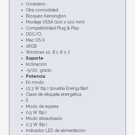
Ucraniano
Otra comodidad
Bloqueo Kensington
Montaje VESA (100 x 100 mm)
Compatibilidad Plug & Play
DDC/CI
Mac OS X
sRGB
Windows 10, 8.1, 8 o 7
Soporte
Inclinación
-5/20 grado
Potencia
En modo
13,3 W (típ.) (prueba EnergyStar)
Clase de etiqueta energética
E
Modo de espera
0,5 W (típ.)
Modo desactivado
0,3 W (típ.)
Indicador LED de alimentación