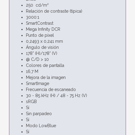
250 cd/m²
Relación de contraste (típica)
3000:1
SmartContrast
Mega Infinity DCR
Punto de píxel
0,2493 x 0,241 mm
Ángulo de visión
178° (H)/178° (V)
@ C/D > 10
Colores de pantalla
16,7 M
Mejora de la imagen
SmartImage
Frecuencia de escaneado
30 - 85 kHz (H) / 48 - 75 Hz (V)
sRGB
Sí
Sin parpadeo
Sí
Modo LowBlue
Sí