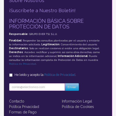
Sobre Nosotros
¡Suscríbete a Nuestro Boletín!
INFORMACIÓN BÁSICA SOBRE
PROTECCIÓN DE DATOS
Responsable
: GRUPO EVER TSI, S.L.U.
Finalidad
: Responder las consultas planteadas por el usuario y enviarle
la información solicitada;
Legitimación
: Consentimiento del usuario;
Destinatarios
: Solo se realizan cesiones si existe una obligación legal;
Derechos
: Acceder, rectificar y suprimir, así como otros derechos, como
se indica en la información adicional;
Información Adicional
: Puede
consultar la información completa de Protección de Datos en nuestra
Política de Privacidad
.
He leído y acepto la
Política de Privacidad
.
Enviar
Contacto
Información Legal
Política Privacidad
Política de Cookies
Formas de Pago