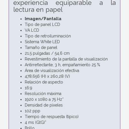
experiencia equiparable a la
lectura en papel
Imagen/Pantalla
Tipo de panel LCD
VA LCD
Tipo de retroiluminación
Sistema White LED
Tamaño de panel
21,5 pulgadas / 54,6 cm
Revestimiento de la pantalla de visualización
Antirreflectante, 3 h, empañamiento 25 %
Área de visualización efectiva
478,656 (H) x 260,28 (V)
Relación de aspecto
16:9
Resolución máxima
1920 x 1080 a 75 Hz*
Densidad de píxeles
102 ppp
Tiempo de respuesta (típico)
4 ms (GtG)*
Brillo