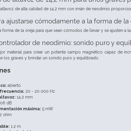
altavoz de alta calidad de 14,2 mm con imán de neodimio proporcio
a ajustarse cómodamente a la forma de la 
la forma de la oreja para que sean cómodos de llevar y se ajusten a l
ontrolador de neodimio: sonido puro y equi
jor material para crear un potente campo magnético capaz de incre
e los graves y brindar un sonido puro y equilibrado.
ones
co:
abierto
frecuencia:
20 - 20 000 Hz
altavoz:
14.2 mm
06 dB
imentación máxima:
5 mW
2 ohm
able:
1.2 m