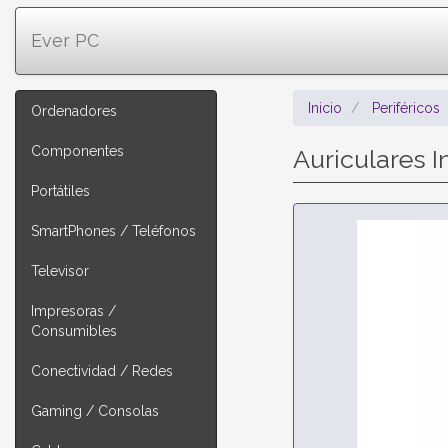
Ever PC
Inicio
Periféricos
Ordenadores
Componentes
Auriculares 
Portátiles
SmartPhones / Teléfonos
Televisor
Impresoras /
Consumibles
Conectividad / Redes
Gaming / Consolas