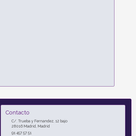
Contacto
C/. Trueba y Fernandez, 12 bajo
28016
Madrid
,
Madrid
91 457 57 51