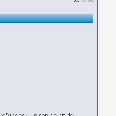
*IVA Incluido
rofundos y un sonido nítido