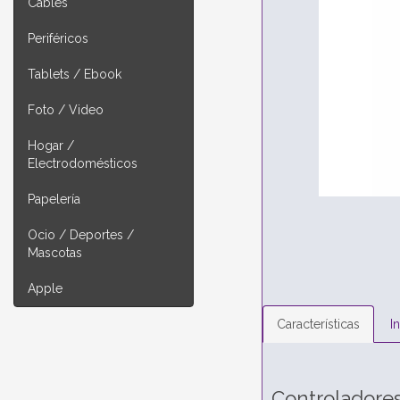
Cables
Periféricos
Tablets / Ebook
Foto / Video
Hogar /
Electrodomésticos
Papelería
Ocio / Deportes /
Mascotas
Apple
Características
I
Controladores