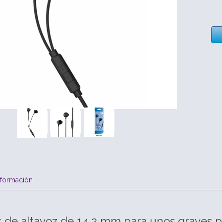
nformación
 de altavoz de 14,2 mm para unos graves p