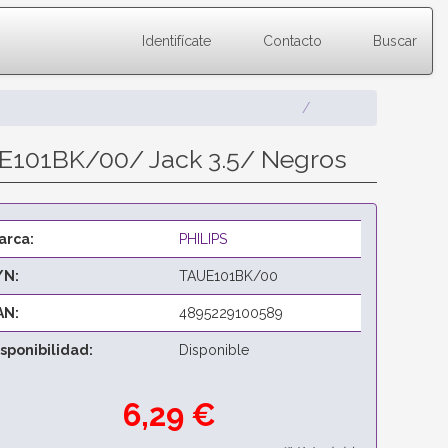
Identifícate
Contacto
Buscar
AUE101BK/00/ Jack 3.5/ Negros
arca:
PHILIPS
/N:
TAUE101BK/00
AN:
4895229100589
isponibilidad:
Disponible
6,29 €