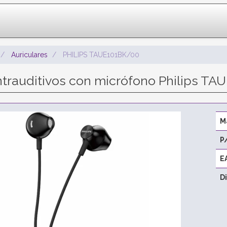
Auriculares
PHILIPS TAUE101BK/00
Intrauditivos con micrófono Philips T
M
P
E
D