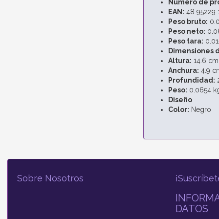
Número de pro
EAN:
48 95229 
Peso bruto:
0.0
Peso neto:
0.0
Peso tara:
0.01
Dimensiones d
Altura:
14.6 cm
Anchura:
4.9 c
Profundidad:
2
Peso:
0.0654 k
Diseño
Color:
Negro
Sobre Nosotros
¡Suscríbet
INFORMA
DATOS