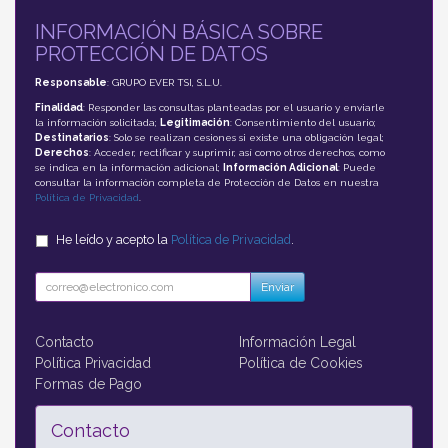
INFORMACIÓN BÁSICA SOBRE
PROTECCIÓN DE DATOS
Responsable
: GRUPO EVER TSI, S.L.U.
Finalidad
: Responder las consultas planteadas por el usuario y enviarle
la información solicitada;
Legitimación
: Consentimiento del usuario;
Destinatarios
: Solo se realizan cesiones si existe una obligación legal;
Derechos
: Acceder, rectificar y suprimir, así como otros derechos, como
se indica en la información adicional;
Información Adicional
: Puede
consultar la información completa de Protección de Datos en nuestra
Política de Privacidad
.
He leído y acepto la
Política de Privacidad
.
Enviar
Contacto
Información Legal
Política Privacidad
Política de Cookies
Formas de Pago
Contacto