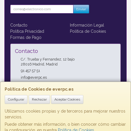
Enviar
Contacto
Información Legal
Política Privacidad
Política de Cookies
Formas de Pago
Contacto
C/. Trueba y Fernandez, 12 bajo
28016
Madrid
,
Madrid
91 457 57 51
info@everpc.es
Política de Cookies de everpc.es
Horario
Configurar
Rechazar
Aceptar Cookies
Horario continuo : Lunes a Jueves 09:00h - 19:00h, Viernes
09:00h - 14:00h
Utilizamos cookies propias y de terceros para mejorar nuestros
servicios.
Puede obtener más información, o bien conocer cómo cambiar
la configuración, en nuestra
Política de Cookies
.