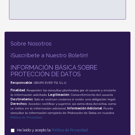
Sobre Nosotros
¡Suscríbete a Nuestro Boletín!
INFORMACIÓN BÁSICA SOBRE
PROTECCIÓN DE DATOS
Responsable
: GRUPO EVER TSI, S.L.U.
Finalidad
: Responder las consultas planteadas por el usuario y enviarle
la información solicitada;
Legitimación
: Consentimiento del usuario;
Destinatarios
: Solo se realizan cesiones si existe una obligación legal;
Derechos
: Acceder, rectificar y suprimir, así como otros derechos, como
se indica en la información adicional;
Información Adicional
: Puede
consultar la información completa de Protección de Datos en nuestra
Política de Privacidad
.
He leído y acepto la
Política de Privacidad
.