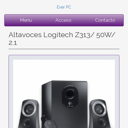
Ever PC
Menú
Acceso
Contacto
Altavoces Logitech Z313/ 50W/
2.1