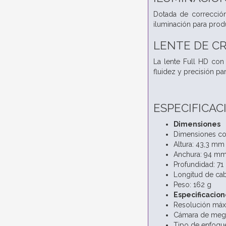
Dotada de corrección
iluminación para produ
LENTE DE CR
La lente Full HD con
fluidez y precisión pa
ESPECIFICAC
Dimensiones
Dimensiones co
Altura: 43,3 mm
Anchura: 94 m
Profundidad: 7
Longitud de cab
Peso: 162 g
Especificacion
Resolución máx
Cámara de mega
Tipo de enfoqu