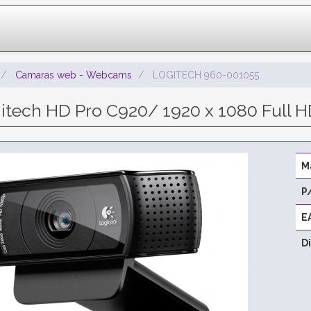
Camaras web - Webcams
LOGITECH 960-001055
ech HD Pro C920/ 1920 x 1080 Full H
M
P
E
D