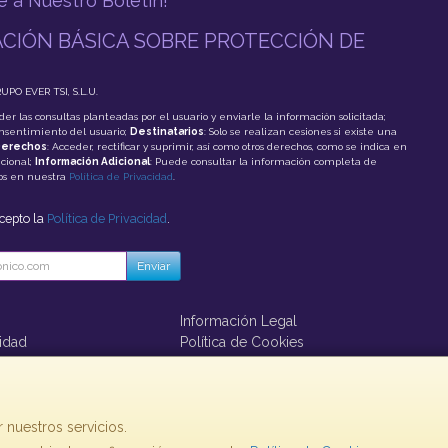
e a Nuestro Boletín!
CIÓN BÁSICA SOBRE PROTECCIÓN DE
RUPO EVER TSI, S.L.U.
der las consultas planteadas por el usuario y enviarle la información solicitada;
onsentimiento del usuario;
Destinatarios
: Solo se realizan cesiones si existe una
erechos
: Acceder, rectificar y suprimir, así como otros derechos, como se indica en
cional;
Información Adicional
: Puede consultar la información completa de
tos en nuestra
Política de Privacidad
.
acepto la
Política de Privacidad
.
Enviar
Información Legal
cidad
Política de Cookies
ago
 nuestros servicios.