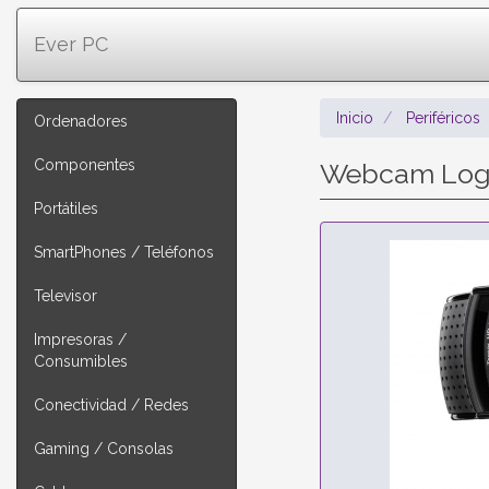
Ever PC
Inicio
Periféricos
Ordenadores
Componentes
Webcam Logit
Portátiles
SmartPhones / Teléfonos
Televisor
Impresoras /
Consumibles
Conectividad / Redes
Gaming / Consolas