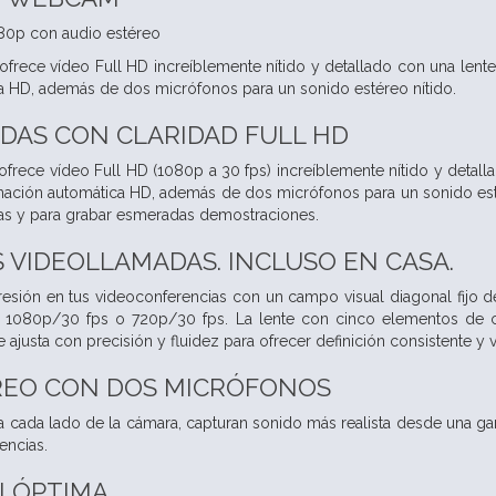
80p con audio estéreo
rece vídeo Full HD increíblemente nítido y detallado con una lente 
a HD, además de dos micrófonos para un sonido estéreo nítido.
DAS CON CLARIDAD FULL HD
rece vídeo Full HD (1080p a 30 fps) increíblemente nítido y detalla
nación automática HD, además de dos micrófonos para un sonido esté
as y para grabar esmeradas demostraciones.
 VIDEOLLAMADAS. INCLUSO EN CASA.
sión en tus videoconferencias con un campo visual diagonal fijo de 
1080p/30 fps o 720p/30 fps. La lente con cinco elementos de cris
ajusta con precisión y fluidez para ofrecer definición consistente y v
REO
CON DOS MICRÓFONOS
 cada lado de la cámara, capturan sonido más realista desde una ga
encias.
N ÓPTIMA