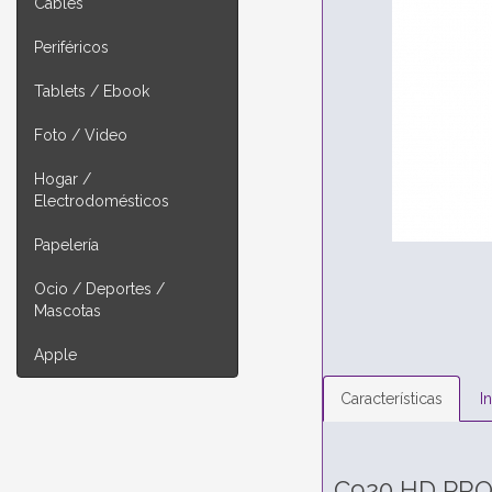
Cables
Periféricos
Tablets / Ebook
Foto / Video
Hogar /
Electrodomésticos
Papelería
Ocio / Deportes /
Mascotas
Apple
Características
I
C920 HD PR