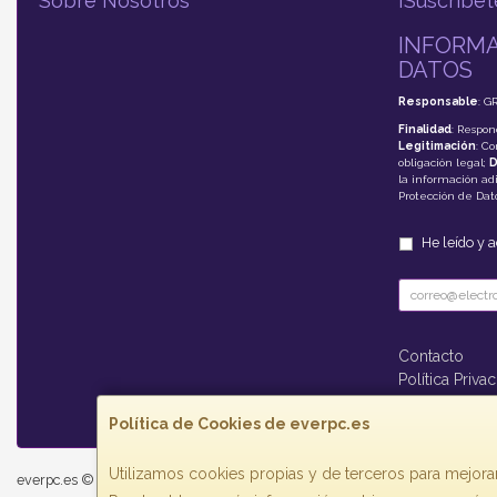
Sobre Nosotros
¡Suscríbet
INFORMA
DATOS
Responsable
: G
Finalidad
: Respon
Legitimación
: C
obligación legal;
D
la información adi
Protección de Da
He leído y 
Contacto
Política Priva
Formas de P
Política de Cookies de everpc.es
Utilizamos cookies propias y de terceros para mejorar
everpc.es © 2026