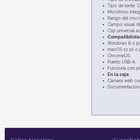
Tipo de lente: Cr
Micrófono integ
Rango del micró
Campo visual di
Clip universal a
Compatibilida
Windows 8 o po
macOS 10.10 o 
ChromeOS
Puerto USB-A
Funciona con pl
En la caja
Cámara web con 
Documentación 