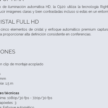
 de iluminación automática HD, la C920 utiliza la tecnología Righ
cir imágenes claras y bien contrastadas incluso si estás en un entor
ISTAL FULL HD
 cinco elementos de cristal y enfoque automático premium captura
ra proporcionar alta definición consistente en conferencias.
IONES
n clip de montaje acoplado
m
1 mm
le: 1,5 m
es técnicas
ima: 1080p/30 fps - 720p/30 fps
píxeles: 3
e: Enfoque automático