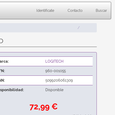
Identifícate
Contacto
Buscar
D
arca:
LOGITECH
/N:
960-001055
AN:
5099206061309
isponibilidad:
Disponible
72,99 €