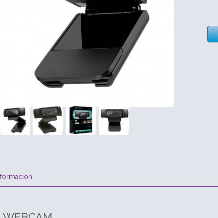
nformación
O WEBCAM