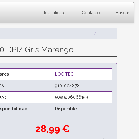
Identifícate
Contacto
Buscar
00 DPI/ Gris Marengo
arca:
LOGITECH
/N:
910-004878
AN:
5099206066199
isponibilidad:
Disponible
28,99 €