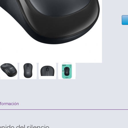
nformación
onido del silencio