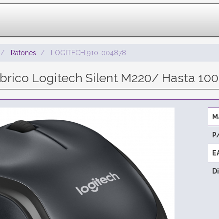
Ratones
LOGITECH 910-004878
brico Logitech Silent M220/ Hasta 10
M
P
E
D