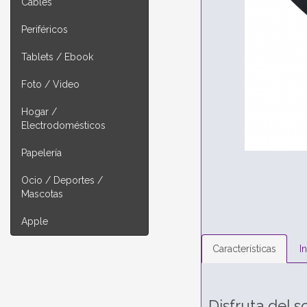
Cables
Periféricos
Tablets / Ebook
Foto / Video
Hogar /
Electrodomésticos
Papelería
Ocio / Deportes /
Mascotas
Apple
Características
I
Disfruta del s