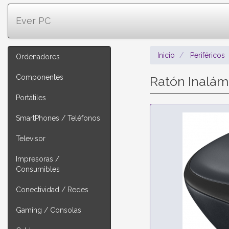
Ever PC
Inicio
Periféricos
Ordenadores
Componentes
Ratón Inalám
Portátiles
SmartPhones / Teléfonos
Televisor
Impresoras /
Consumibles
Conectividad / Redes
Gaming / Consolas