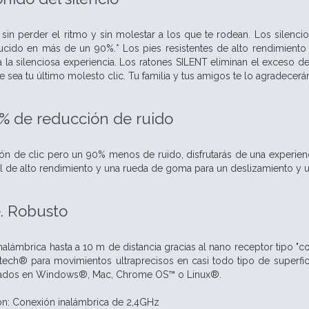
 sin perder el ritmo y sin molestar a los que te rodean. Los silenc
ducido en más de un 90%.* Los pies resistentes de alto rendimiento 
la silenciosa experiencia. Los ratones SILENT eliminan el exceso de
 sea tu último molesto clic. Tu familia y tus amigos te lo agradecerá
% de reducción de ruido
n de clic pero un 90% menos de ruido, disfrutarás de una experienci
l de alto rendimiento y una rueda de goma para un deslizamiento y 
e. Robusto
inalámbrica hasta a 10 m de distancia gracias al nano receptor tipo "
ech® para movimientos ultraprecisos en casi todo tipo de superfici
ados en Windows®, Mac, Chrome OS™ o Linux®.
ón: Conexión inalámbrica de 2,4GHz