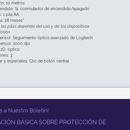
co: 10 metros
endido: Sí, conmutador de encendido/apagado
: 1 pila AA
as: 18 meses*
 las pilas depende del uso y de los dispositivos
 1000±
ensor: Seguimiento óptico avanzado de Logitech
ensor: 1000 dpi
 2D, óptico
nes: 3
r y especiales: Clic de botón central
e a Nuestro Boletín!
CIÓN BÁSICA SOBRE PROTECCIÓN DE