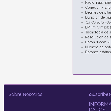
Radio inalámbri
Conexión / Enc
Detalles de pilas
Duración de pil
*La duración de
DPI (mín/máx):
Tecnología de s
Resolución de s
Botón rueda: Sí,
Número de boto
Botones estánda
Sobre Nosotros
¡Suscríbet
INFORMA
DATOS