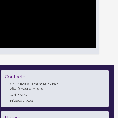
Contacto
C/. Trueba y Fernandez, 12 bajo
28016
Madrid
,
Madrid
91 457 57 51
info@everpc.es
Horario