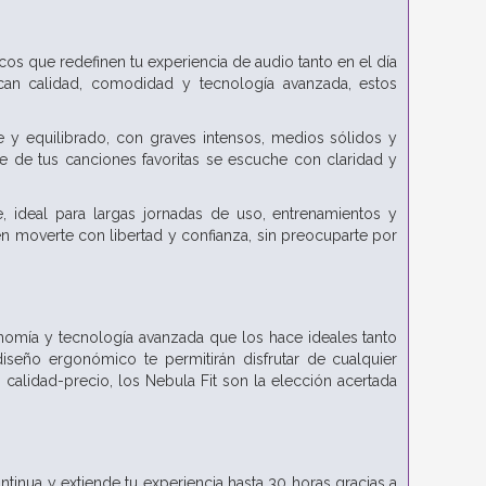
s que redefinen tu experiencia de audio tanto en el día
an calidad, comodidad y tecnología avanzada, estos
y equilibrado, con graves intensos, medios sólidos y
e de tus canciones favoritas se escuche con claridad y
 ideal para largas jornadas de uso, entrenamientos y
iten moverte con libertad y confianza, sin preocuparte por
nomía y tecnología avanzada que los hace ideales tanto
iseño ergonómico te permitirán disfrutar de cualquier
ón calidad-precio, los Nebula Fit son la elección acertada
ntinua y extiende tu experiencia hasta 30 horas gracias a