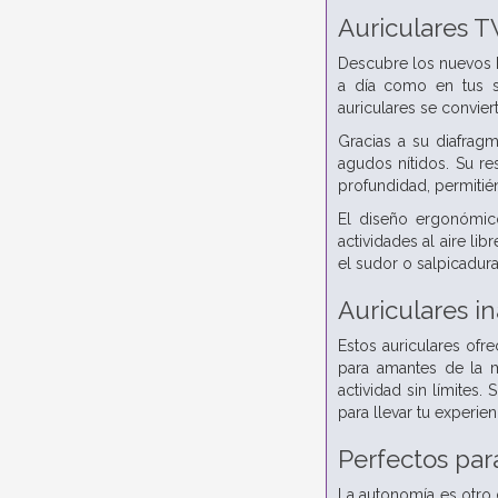
Auriculares 
Descubre los nuevos L
a día como en tus s
auriculares se convie
Gracias a su diafrag
agudos nítidos. Su re
profundidad, permitié
El diseño ergonómico
actividades al aire li
el sudor o salpicadura
Auriculares i
Estos auriculares of
para amantes de la m
actividad sin límites.
para llevar tu experien
Perfectos para
La autonomía es otro d