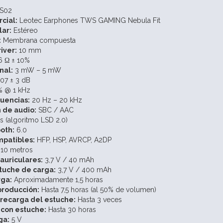
S02
cial:
Leotec Earphones TWS GAMING Nebula Fit
lar:
Estéreo
:
Membrana compuesta
iver:
10 mm
6 Ω ± 10%
nal:
3 mW – 5 mW
07 ± 3 dB
% @ 1 kHz
uencias:
20 Hz – 20 kHz
 de audio:
SBC / AAC
 (algoritmo LSD 2.0)
oth:
6.0
mpatibles:
HFP, HSP, AVRCP, A2DP
 10 metros
 auriculares:
3,7 V / 40 mAh
stuche de carga:
3,7 V / 400 mAh
ga:
Aproximadamente 1,5 horas
roducción:
Hasta 7,5 horas (al 50% de volumen)
recarga del estuche:
Hasta 3 veces
 con estuche:
Hasta 30 horas
ga:
5 V