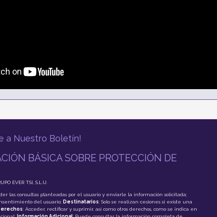
e a Nuestro Boletín!
CIÓN BÁSICA SOBRE PROTECCIÓN DE
RUPO EVER TSI, S.L.U.
der las consultas planteadas por el usuario y enviarle la información solicitada;
onsentimiento del usuario;
Destinatarios
: Solo se realizan cesiones si existe una
erechos
: Acceder, rectificar y suprimir, así como otros derechos, como se indica en
cional;
Información Adicional
: Puede consultar la información completa de