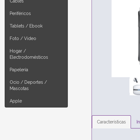
Cables
Periféricos
Tablets / Ebook
Foto / Video
Hogar /
Electrodomésticos
Papelería
Ocio / Deportes /
Mascotas
Apple
Características
I