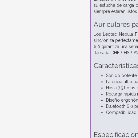
su estuche de carga c
siempre estarán listo
Auriculares p
Los Leotec Nebula Fi
sincroniza perfectame
6.0 garantiza una señ
llamadas (HFP, HSP, 
Característic
Sonido potente 
Latencia ultra b
Hasta 7.5 horas
Recarga rápida
Diseño ergonómi
Bluetooth 6.0 pa
Compatibilidad 
Especificacio