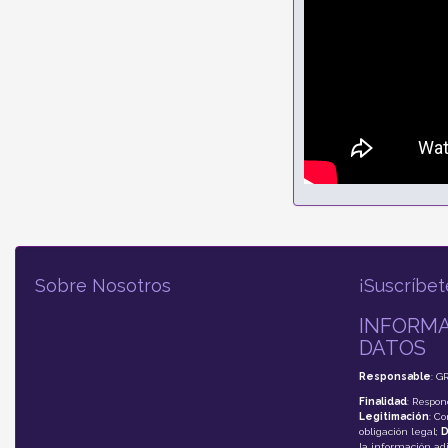
Sobre Nosotros
¡Suscríbet
INFORMA
DATOS
Responsable
: G
Finalidad
: Respon
Legitimación
: C
obligación legal;
D
la información adi