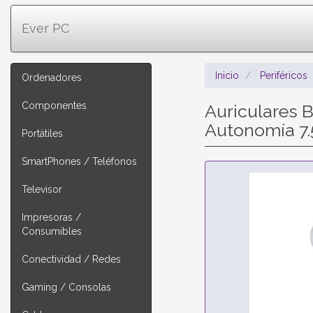
Ever PC
Inicio
Periféricos
Ordenadores
Componentes
Auriculares 
Autonomía 7.
Portátiles
SmartPhones / Teléfonos
Televisor
Impresoras /
Consumibles
Conectividad / Redes
Gaming / Consolas