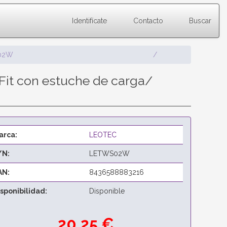
Identifícate
Contacto
Buscar
02W
it con estuche de carga/
arca:
LEOTEC
/N:
LETWS02W
AN:
8436588883216
isponibilidad:
Disponible
20,25 €