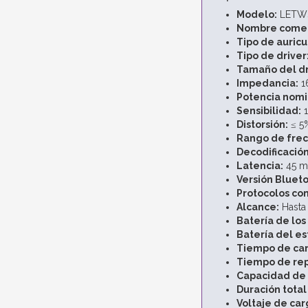
Modelo:
LETW
Nombre comer
Tipo de auricu
Tipo de driver
Tamaño del dr
Impedancia:
1
Potencia nomi
Sensibilidad:
1
Distorsión:
≤ 5
Rango de frec
Decodificación
Latencia:
45 ms
Versión Blueto
Protocolos co
Alcance:
Hasta
Batería de los
Batería del e
Tiempo de car
Tiempo de rep
Capacidad de 
Duración total
Voltaje de car