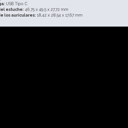
ga:
USB Tipo C
el estuche:
46,75 x 49,5 x 27,72 mm
 los auriculares:
18,42 x 28,54 x 17,67 mm