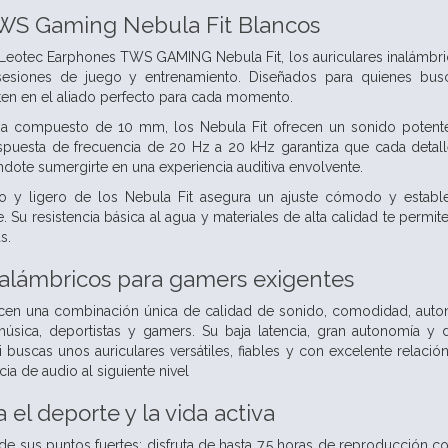
TWS Gaming Nebula Fit Blancos
eotec Earphones TWS GAMING Nebula Fit, los auriculares inalámbrico
esiones de juego y entrenamiento. Diseñados para quienes busc
rten en el aliado perfecto para cada momento.
ma compuesto de 10 mm, los Nebula Fit ofrecen un sonido potente 
spuesta de frecuencia de 20 Hz a 20 kHz garantiza que cada detall
ndote sumergirte en una experiencia auditiva envolvente.
 y ligero de los Nebula Fit asegura un ajuste cómodo y estable,
bre. Su resistencia básica al agua y materiales de alta calidad te perm
s.
nalámbricos para gamers exigentes
recen una combinación única de calidad de sonido, comodidad, auto
úsica, deportistas y gamers. Su baja latencia, gran autonomía y d
 Si buscas unos auriculares versátiles, fiables y con excelente relaci
cia de audio al siguiente nivel
 el deporte y la vida activa
e sus puntos fuertes: disfruta de hasta 7.5 horas de reproducción co