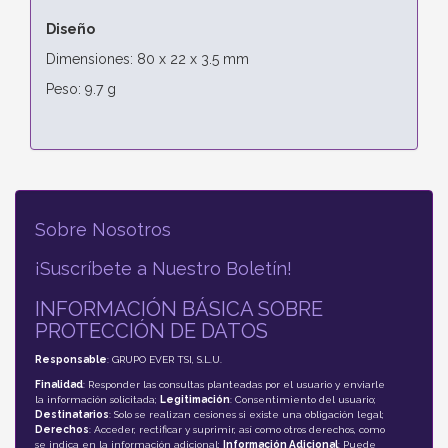
Diseño
Dimensiones: 80 x 22 x 3.5 mm
Peso: 9.7 g
Sobre Nosotros
¡Suscríbete a Nuestro Boletín!
INFORMACIÓN BÁSICA SOBRE
PROTECCIÓN DE DATOS
Responsable
: GRUPO EVER TSI, S.L.U.
Finalidad
: Responder las consultas planteadas por el usuario y enviarle
la información solicitada;
Legitimación
: Consentimiento del usuario;
Destinatarios
: Solo se realizan cesiones si existe una obligación legal;
Derechos
: Acceder, rectificar y suprimir, así como otros derechos, como
se indica en la información adicional;
Información Adicional
: Puede