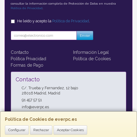
consultar la información completa de Protección de Datos en nuestra
Política de Privacidad
.
He leído y acepto la
Política de Privacidad
.
Enviar
Contacto
Información Legal
Política Privacidad
Política de Cookies
Formas de Pago
Contacto
C/. Trueba y Fernandez, 12 bajo
28016
Madrid
,
Madrid
91 457 57 51
info@everpc.es
Política de Cookies de everpc.es
Horario
Configurar
Rechazar
Aceptar Cookies
Horario continuo : Lunes a Jueves 09:00h - 19:00h, Viernes