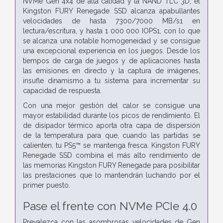
NVMe Gen 4x4 de alta calidad y la NAND TLC 3D, el
Kingston FURY Renegade SSD alcanza apabullantes
velocidades de hasta 7300/7000 MB/s1 en
lectura/escritura, y hasta 1 000 000 IOPS1, con lo que
se alcanza una notable homogeneidad y se consigue
una excepcional experiencia en los juegos. Desde los
tiempos de carga de juegos y de aplicaciones hasta
las emisiones en directo y la captura de imágenes,
insufle dinamismo a tu sistema para incrementar su
capacidad de respuesta.
Con una mejor gestión del calor se consigue una
mayor estabilidad durante los picos de rendimiento. El
de disipador térmico aporta otra capa de dispersión
de la temperatura para que, cuando las partidas se
calienten, tu PS5™ se mantenga fresca. Kingston FURY
Renegade SSD combina el más alto rendimiento de
las memorias Kingston FURY Renegade para posibilitar
las prestaciones que lo mantendrán luchando por el
primer puesto.
Pase el frente con NVMe PCIe 4.0
Prevalezca con las asombrosas velocidades de Gen