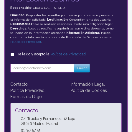
Responsable
: GRUPO EVER TSI, S.L.U.
Finalidad
: Responder las consultas planteadas por el usuario y enviarle
la información solicitada;
Legitimación
: Consentimiento del usuario;
Destinatarios
: Solo se realizan cesiones si existe una obligación legal;
Derechos
: Acceder, rectificar y suprimir, así como otros derechos, como
se indica en la información adicional;
Información Adicional
: Puede
consultar la información completa de Protección de Datos en nuestra
Política de Privacidad
.
He leído y acepto la
Política de Privacidad
.
Enviar
Contacto
Información Legal
Política Privacidad
Política de Cookies
Formas de Pago
Contacto
C/. Trueba y Fernandez, 12 bajo
28016
Madrid
,
Madrid
91 457 57 51