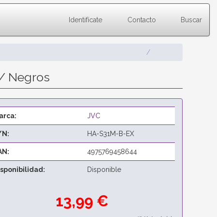
Identifícate
Contacto
Buscar
5/ Negros
arca:
JVC
/N:
HA-S31M-B-EX
AN:
4975769458644
isponibilidad:
Disponible
13,99 €