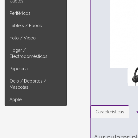
Cables
Periféricos
Tablets / Ebook
Foto / Video
Hogar /
Electrodomésticos
Papelería
Ocio / Deportes /
Mascotas
Apple
Características
I
Auriculares p