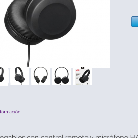
nformación
legables con control remoto y micrófono 