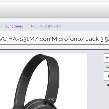
Auriculares
JVC HA-S31M-B-EX
JVC HA-S31M/ con Micrófono/ Jack 3.
M
P
E
D