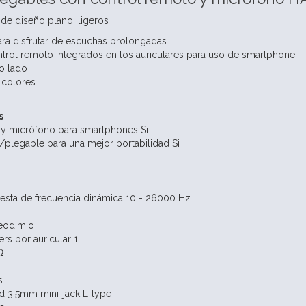
 de diseño plano, ligeros
ara disfrutar de escuchas prolongadas
trol remoto integrados en los auriculares para uso de smartphone
o lado
 colores
s
 y micrófono para smartphones Si
o/plegable para una mejor portabilidad Si
esta de frecuencia dinámica 10 - 26000 Hz
eodimio
rs por auricular 1
Ω
s
d 3,5mm mini-jack L-type