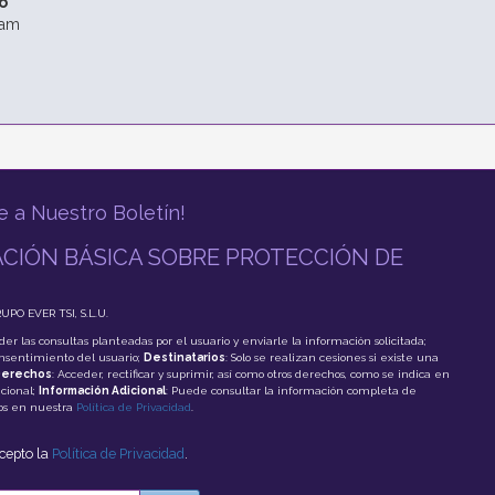
o
ram
e a Nuestro Boletín!
CIÓN BÁSICA SOBRE PROTECCIÓN DE
RUPO EVER TSI, S.L.U.
der las consultas planteadas por el usuario y enviarle la información solicitada;
onsentimiento del usuario;
Destinatarios
: Solo se realizan cesiones si existe una
erechos
: Acceder, rectificar y suprimir, así como otros derechos, como se indica en
cional;
Información Adicional
: Puede consultar la información completa de
tos en nuestra
Política de Privacidad
.
acepto la
Política de Privacidad
.