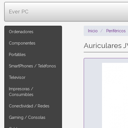
Ever PC
Inicio
Periféricos
Ordenadores
Componentes
Auriculares 
Portátiles
SmartPhones / Teléfonos
Televisor
Impresoras /
Consumibles
Conectividad / Redes
Gaming / Consolas