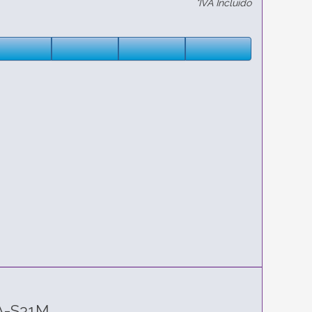
*IVA Incluido
HA-S31M