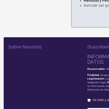
Medidas y Pes
Auricular 140 g
Sobre Nosotros
¡Suscríbet
INFORMA
DATOS
Responsable
: G
Finalidad
: Respon
Legitimación
: C
obligación legal;
D
la información adi
Protección de Da
He leído y 