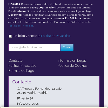
Finalidad
: Responder las consultas planteadas por el usuario y enviarle
la información solicitada;
Legitimación
: Consentimiento del usuario;
Destinatarios
: Solo se realizan cesiones si existe una obligación legal;
Derechos
: Acceder, rectificar y suprimir, así como otros derechos, como
se indica en la información adicional;
Información Adicional
: Puede
consultar la información completa de Protección de Datos en nuestra
Política de Privacidad
.
He leído y acepto la
Política de Privacidad
.
Enviar
Contacto
Información Legal
Política Privacidad
Política de Cookies
Formas de Pago
Contacto
C/. Trueba y Fernandez, 12 bajo
28016
Madrid
,
Madrid
91 457 57 51
info@everpc.es