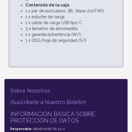
Contenido de la caja
1 x par de auriculares JBL Wave 200TWS
1 x estuche de carga
1 x cable de carga USB tipo C
3 x tamaños de almohadilla
1 x garantía/advertencia (W/!)
1 x QSG/hoja de seguridad (S/i)
Sobre Nosotros
¡Suscríbete a Nuestro Boletín!
INFORMACIÓN BÁSICA SOBRE
PROTECCIÓN DE DATOS
Responsable
: GRUPO EVER TSI, S.L.U.