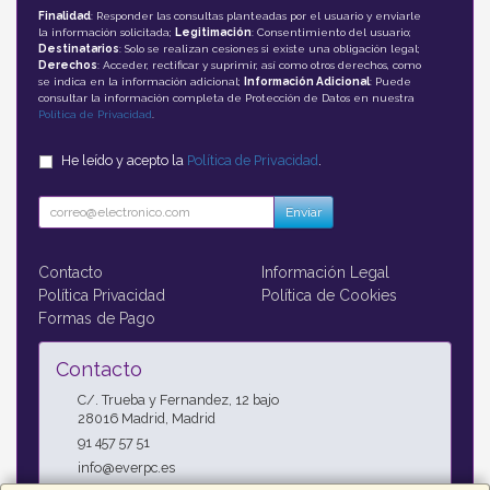
Finalidad
: Responder las consultas planteadas por el usuario y enviarle
la información solicitada;
Legitimación
: Consentimiento del usuario;
Destinatarios
: Solo se realizan cesiones si existe una obligación legal;
Derechos
: Acceder, rectificar y suprimir, así como otros derechos, como
se indica en la información adicional;
Información Adicional
: Puede
consultar la información completa de Protección de Datos en nuestra
Política de Privacidad
.
He leído y acepto la
Política de Privacidad
.
Enviar
Contacto
Información Legal
Política Privacidad
Política de Cookies
Formas de Pago
Contacto
C/. Trueba y Fernandez, 12 bajo
28016
Madrid
,
Madrid
91 457 57 51
info@everpc.es