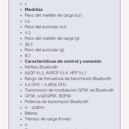
1
Medidas
Peso del maletín de carga (oz)
1.4
Peso del auricular (oz)
0.3
Peso del maletín de carga (g)
39.3
Peso del auricular (g)
8.7
Características de control y conexión
Perfiles Bluetooth
A2DP V1.3, AVRCP V1.6, HFP V1.7
Rango de frecuencia de transmisión Bluetooth
2.4 GHz – 2.4835 GHz
Transmisión de modulación GFSK vía Bluetooth
GFSK, π/4DQPSK, 8DPSK
Potencia de transmisión Bluetooth
0 - 12dbm
Batería
Tiempo de carga (horas)
2