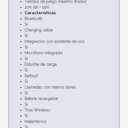
Tiempo de juego máximo (horas)
20h (5h + 15h)
Características
Bluetooth
Sí
Charging cable
Sí
Integración con asistente de voz
Sí
Micrófono integrado
Sí
Estuche de carga
Sí
Earbud
Sí
Llamadas con manos libres
Sí
Batería recargable
Sí
True Wireless
Sí
Inalámbrico
Sí