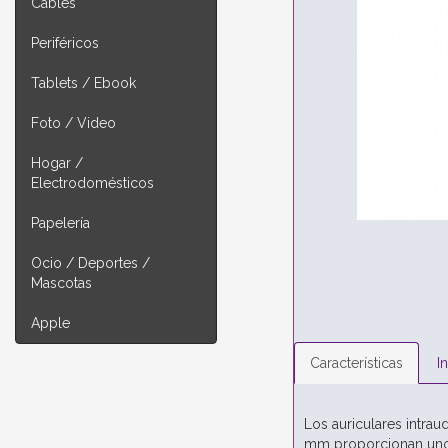
Cables
Periféricos
Tablets / Ebook
Foto / Video
Hogar /
Electrodomésticos
Papelería
Ocio / Deportes /
Mascotas
Apple
Características
I
Los auriculares intrau
mm proporcionan unos