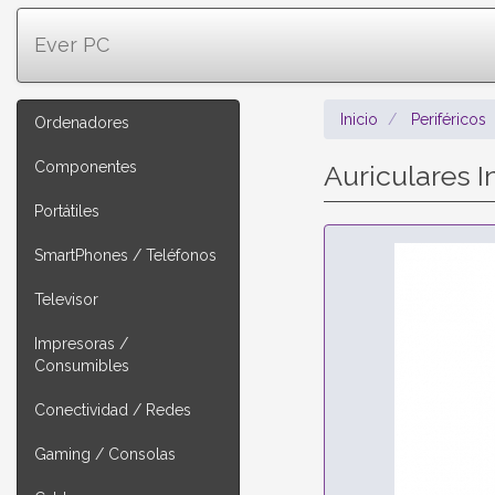
Ever PC
Inicio
Periféricos
Ordenadores
Componentes
Auriculares 
Portátiles
SmartPhones / Teléfonos
Televisor
Impresoras /
Consumibles
Conectividad / Redes
Gaming / Consolas