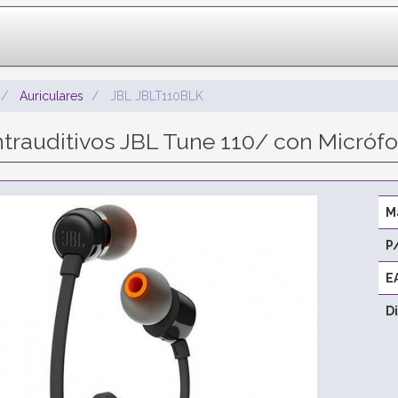
Auriculares
JBL JBLT110BLK
Intrauditivos JBL Tune 110/ con Micróf
M
P
E
D