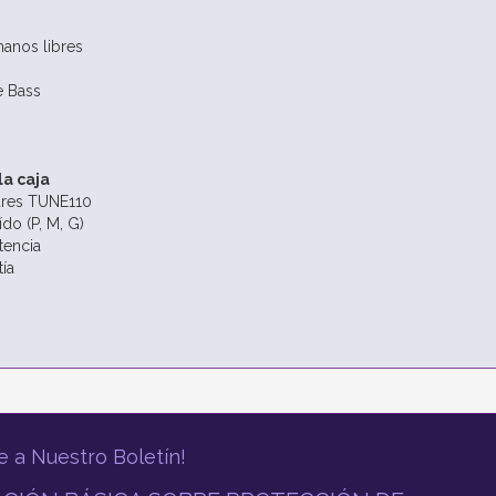
anos libres
e Bass
la caja
lares TUNE110
ído (P, M, G)
tencia
tía
e a Nuestro Boletín!