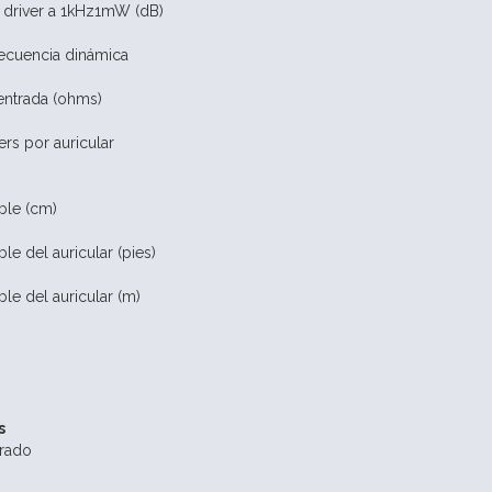
l driver a 1kHz1mW (dB)
ecuencia dinámica
entrada (ohms)
rs por auricular
ble (cm)
le del auricular (pies)
le del auricular (m)
s
grado