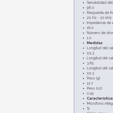
Sensibilidad de
96.0
Respuesta de fr
20 Hz - 20 kHz
Impedancia de 
16.0
Número de drive
1.0
Medidas
Longitud del ca
111.3
Longitud del cab
3.65
Longitud del cab
111.3
Peso (g)
12.7
Peso (oz)
0.45
Característica
Micrófono inte
Sí