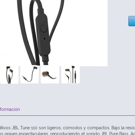
nformación
ditivos JBL Tune 110 son ligeros, cómodos y compactos. Bajo la resis
 graves espectaculares, reproduciendo el sonido JBL Pure Bass. Ad