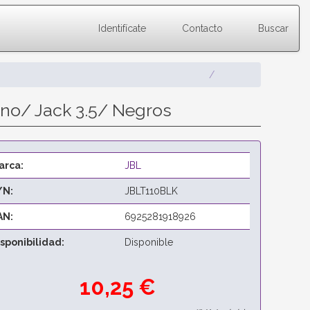
Identifícate
Contacto
Buscar
ono/ Jack 3.5/ Negros
arca:
JBL
/N:
JBLT110BLK
AN:
6925281918926
isponibilidad:
Disponible
10,25 €