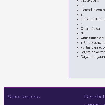
Cable plano
Sí
Llamadas con m
Sí
Sonido JBL Pur
Sí
Carga rápida
No
Contenido de 
1 Par de auricu
Puntas para el o
Tarjeta de adver
Tarjeta de garan
Sobre Nosotros
¡Suscríbet