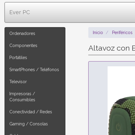
Ever PC
Inicio
Periféricos
Ordenadores
Componentes
Altavoz con 
Portátiles
SmartPhones / Teléfonos
Televisor
Impresoras /
Consumibles
Conectividad / Redes
Gaming / Consolas